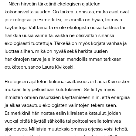
– Näen hirveän tärkeänä ekologisen ajattelun
kokonaisvaltaisuuden. On tärkeä tunnistaa, mitkä asiat ovat
jo ekologisia ja esimerkiksi, jos meillä on hyviä, toimivia
käytäntöjä. Välttämättä ei ole ekologista uusia kaikkea tai
hankkia uusia välineitä, vaikka ne olisivatkin sinänsä
ekologisesti tuotettuja. Tärkeää on myös korjata vanhaa ja
luottaa siihen, mikä on hyvää sekä harkita uusien
hankintojen tarve ja elinkaari mahdollisimman tarkkaan
etukäteen, sanoo Laura Kivikoski.
Ekologisen ajattelun kokonaisvaltaisuus ei Laura Kivikosken
mukaan liity pelkästään kulutukseen. Se liittyy myös
ihmisten omien resurssien käyttämiseen niin, että energiaa
ja aikaa vapautuu ekologisten valintojen tekemiseen.
Esimerkkinä hän nostaa esiin kiireiset aikataulut, joiden
vuoksi pitää käyttää sähköllä tai polttoaineella toimivaa
ajoneuvoa. Millaisia muutoksia omassa arjessa voisi tehdä,