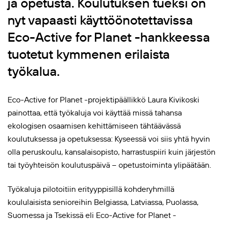
ja opetusta. Koulutuksen tueksi on
nyt vapaasti käyttöönotettavissa
Eco-Active for Planet -hankkeessa
tuotetut kymmenen erilaista
työkalua.
Eco-Active for Planet -projektipäällikkö Laura Kivikoski
painottaa, että työkaluja voi käyttää missä tahansa
ekologisen osaamisen kehittämiseen tähtäävässä
koulutuksessa ja opetuksessa: Kyseessä voi siis yhtä hyvin
olla peruskoulu, kansalaisopisto, harrastuspiiri kuin järjestön
tai työyhteisön koulutuspäivä – opetustoiminta ylipäätään.
Työkaluja pilotoitiin erityyppisillä kohderyhmillä
koululaisista senioreihin Belgiassa, Latviassa, Puolassa,
Suomessa ja Tsekissä eli Eco-Active for Planet -