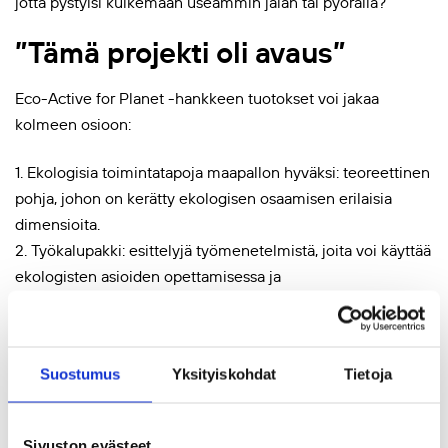
jotta pystyisi kulkemaan useammin jalan tai pyörällä?
”Tämä projekti oli avaus”
Eco-Active for Planet -hankkeen tuotokset voi jakaa
kolmeen osioon:
1. Ekologisia toimintatapoja maapallon hyväksi: teoreettinen
pohja, johon on kerätty ekologisen osaamisen erilaisia
dimensioita.
2. Työkalupakki: esittelyjä työmenetelmistä, joita voi käyttää
ekologisten asioiden opettamisessa ja
koulutustilaisuuksissa.
3. Manuaali kouluttajille: materiaalikooste sekä sitä avaava
artikkelikokoelma erilaisista ekologisiin koulutuksiin
Suostumus
Yksityiskohdat
Tietoja
liittyvistä kysymyksistä.
Manuaalista Laura Kivikoski haluaa erityisesti nostaa esiin
Sivuston evästeet