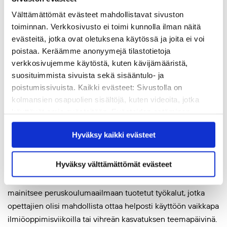
kaksi aihetta:
Välttämättömät evästeet mahdollistavat sivuston
toiminnan. Verkkosivusto ei toimi kunnolla ilman näitä
– Ekopoetiikka eli miten ekologisista asioista kannattaa
evästeitä, jotka ovat oletuksena käytössä ja joita ei voi
puhua, ja toisaalta emootiot. Ekologiset asiat, ja
poistaa. Keräämme anonyymejä tilastotietoja
ilmastonmuutos voivat synnyttää hyvin paljon
verkkosivujemme käytöstä, kuten kävijämääristä,
tunnepitoisiakin tilanteita koulutuksissa.
suosituimmista sivuista sekä sisääntulo- ja
poistumissivuista. Kaikki evästeet: Sivustolla on
Eco-Active for Planet -projekti ei Laura Kivikosken mielestä
kolmansien osapuolien sisältöjä, kuten videoita, jotka
tyhjentänyt aihepiiriä, päinvastoin:
käyttävät omia evästeitään. Evästeiden estäminen
saattaa estää näiden sisältöjen näkymisen.
– Näissä työkaluissa on paljon jatkokehittämisen
Hyväksy kaikki evästeet
Hyväksymällä kaikki evästeet varmistat, että kaikki
mahdollisuuksia; niistä voisi tehdä vielä enemmän erityisiin
sisältö on käytettävissäsi.
tilanteisiin ja eri kohderyhmille soveltuvia.
Hyväksy välttämättömät evästeet
Esimerkkeinä jatkokehityskohteista Laura Kivikoski
mainitsee peruskoulumaailmaan tuotetut työkalut, jotka
opettajien olisi mahdollista ottaa helposti käyttöön vaikkapa
ilmiöoppimisviikoilla tai vihreän kasvatuksen teemapäivinä.