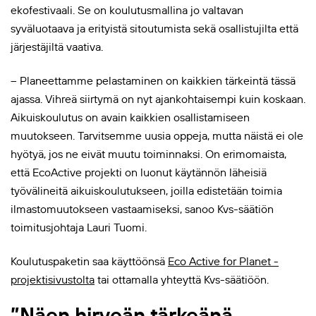
ekofestivaali. Se on koulutusmallina jo valtavan
syväluotaava ja erityistä sitoutumista sekä osallistujilta että
järjestäjiltä vaativa.
– Planeettamme pelastaminen on kaikkien tärkeintä tässä
ajassa. Vihreä siirtymä on nyt ajankohtaisempi kuin koskaan.
Aikuiskoulutus on avain kaikkien osallistamiseen
muutokseen. Tarvitsemme uusia oppeja, mutta näistä ei ole
hyötyä, jos ne eivät muutu toiminnaksi. On erimomaista,
että EcoActive projekti on luonut käytännön läheisiä
työvälineitä aikuiskoulutukseen, joilla edistetään toimia
ilmastomuutokseen vastaamiseksi, sanoo Kvs-säätiön
toimitusjohtaja Lauri Tuomi.
Koulutuspaketin saa käyttöönsä
Eco Active for Planet -
projektisivustolta
tai ottamalla yhteyttä Kvs-säätiöön.
”Näen hirveän tärkeänä