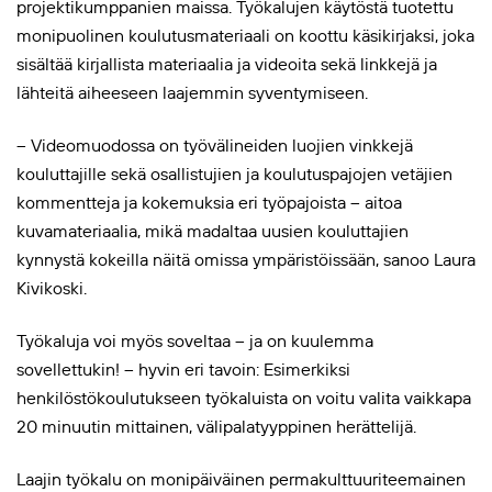
projektikumppanien maissa. Työkalujen käytöstä tuotettu
monipuolinen koulutusmateriaali on koottu käsikirjaksi, joka
sisältää kirjallista materiaalia ja videoita sekä linkkejä ja
lähteitä aiheeseen laajemmin syventymiseen.
– Videomuodossa on työvälineiden luojien vinkkejä
kouluttajille sekä osallistujien ja koulutuspajojen vetäjien
kommentteja ja kokemuksia eri työpajoista – aitoa
kuvamateriaalia, mikä madaltaa uusien kouluttajien
kynnystä kokeilla näitä omissa ympäristöissään, sanoo Laura
Kivikoski.
Työkaluja voi myös soveltaa – ja on kuulemma
sovellettukin! – hyvin eri tavoin: Esimerkiksi
henkilöstökoulutukseen työkaluista on voitu valita vaikkapa
20 minuutin mittainen, välipalatyyppinen herättelijä.
Laajin työkalu on monipäiväinen permakulttuuriteemainen