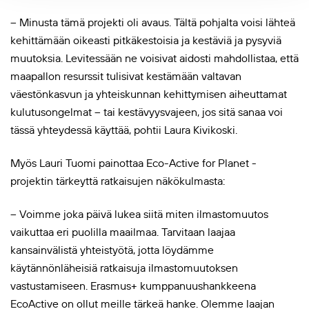
– Minusta tämä projekti oli avaus. Tältä pohjalta voisi lähteä
kehittämään oikeasti pitkäkestoisia ja kestäviä ja pysyviä
muutoksia. Levitessään ne voisivat aidosti mahdollistaa, että
maapallon resurssit tulisivat kestämään valtavan
väestönkasvun ja yhteiskunnan kehittymisen aiheuttamat
kulutusongelmat – tai kestävyysvajeen, jos sitä sanaa voi
tässä yhteydessä käyttää, pohtii Laura Kivikoski.
Myös Lauri Tuomi painottaa Eco-Active for Planet -
projektin tärkeyttä ratkaisujen näkökulmasta:
– Voimme joka päivä lukea siitä miten ilmastomuutos
vaikuttaa eri puolilla maailmaa. Tarvitaan laajaa
kansainvälistä yhteistyötä, jotta löydämme
käytännönläheisiä ratkaisuja ilmastomuutoksen
vastustamiseen. Erasmus+ kumppanuushankkeena
EcoActive on ollut meille tärkeä hanke. Olemme laajan