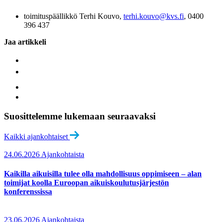
toimituspäällikkö Terhi Kouvo,
terhi.kouvo@kvs.fi
, 0400
396 437
Jaa artikkeli
Suosittelemme lukemaan seuraavaksi
Kaikki ajankohtaiset
24.06.2026
Ajankohtaista
Kaikilla aikuisilla tulee olla mahdollisuus oppimiseen – alan
toimijat koolla Euroopan aikuiskoulutusjärjestön
konferenssissa
23.06.2026
Ajankohtaista