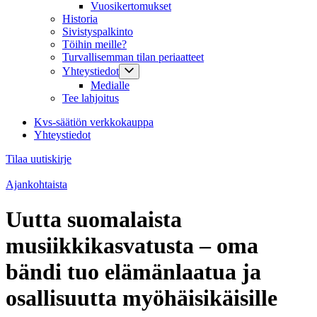
Vuosikertomukset
Historia
Sivistyspalkinto
Töihin meille?
Turvallisemman tilan periaatteet
Yhteystiedot
Medialle
Tee lahjoitus
Kvs-säätiön verkkokauppa
Yhteystiedot
Tilaa uutiskirje
Ajankohtaista
Uutta suomalaista
musiikkikasvatusta – oma
bändi tuo elämänlaatua ja
osallisuutta myöhäisikäisille