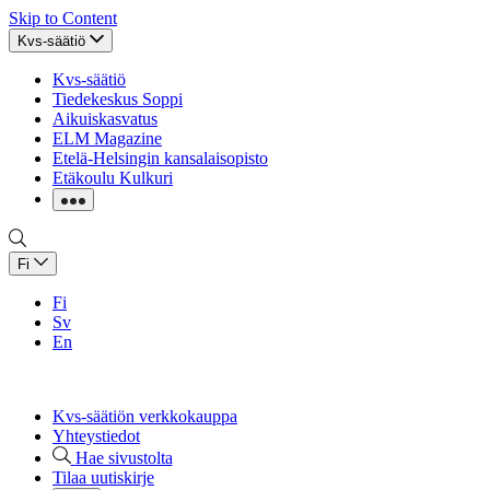
Skip to Content
Kvs-säätiö
Kvs-säätiö
Tiedekeskus Soppi
Aikuiskasvatus
ELM Magazine
Etelä-Helsingin kansalaisopisto
Etäkoulu Kulkuri
Fi
Fi
Sv
En
Kvs-säätiön verkkokauppa
Yhteystiedot
Hae sivustolta
Tilaa uutiskirje