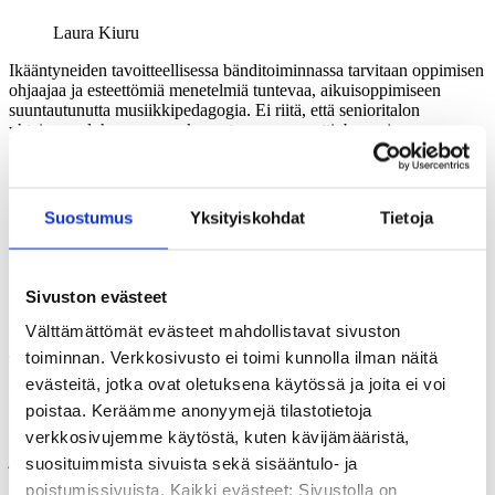
Laura Kiuru
Ikääntyneiden tavoitteellisessa bänditoiminnassa tarvitaan oppimisen
ohjaajaa ja esteettömiä menetelmiä tuntevaa, aikuisoppimiseen
suuntautunutta musiikkipedagogia. Ei riitä, että senioritalon
yhteiseen olohuoneeseen kannetaan rumpusetti, basso ja
koskettimet.
Ikä voi tuoda mukanaan oppimisen hidasteita, kuten näön tai kuulon
rappeumia, ja niiden myötä turhautumisen tunteita: taidot eivät
Suostumus
Yksityiskohdat
Tietoja
tartukaan yhtä helposti kuin nuorena. Oppiminen on kuin
kamppailua, jossa vaihtelevat epäonnistumisen ja onnistumisen
kokemukset. Juuri se on tutkijoista merkityksellistä.
Sivuston evästeet
”Se, että uskallan mennä kokeilemaan ihan uutta, on ollut avartava
kokemus
”, eräs tutkimukseen haastateltu kertoo.
Välttämättömät evästeet mahdollistavat sivuston
toiminnan. Verkkosivusto ei toimi kunnolla ilman näitä
Tutkijoiden mukaan oppiminen ja julkiset esiintymiset luovat
myöhäisikäisille mahdollisuuksia oman identiteetin uudelleen
evästeitä, jotka ovat oletuksena käytössä ja joita ei voi
rakentamiseen sekä musiikin oppijana että yhteiskunnan toimijana.
poistaa. Keräämme anonyymejä tilastotietoja
verkkosivujemme käytöstä, kuten kävijämääristä,
Myöhäisikäisten bändit rakentavat sukupolvien välisiä siltoja: lapset
ja lastenlapset musisoivat yhdessä mummon ja vaarin kanssa,
suosituimmista sivuista sekä sisääntulo- ja
keskustelevat musiikista ja soittimista sekä kuuntelevat yhdessä
poistumissivuista. Kaikki evästeet: Sivustolla on