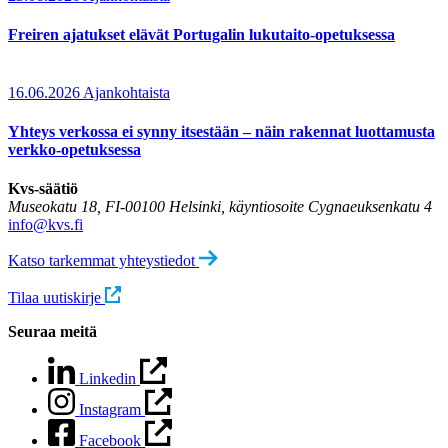
Freiren ajatukset elävät Portugalin lukutaito-opetuksessa
16.06.2026
Ajankohtaista
Yhteys verkossa ei synny itsestään – näin rakennat luottamusta
verkko-opetuksessa
Kvs-säätiö
Museokatu 18, FI-00100 Helsinki, käyntiosoite Cygnaeuksenkatu 4
info@kvs.fi
Katso tarkemmat yhteystiedot
Tilaa uutiskirje
Seuraa meitä
Linkedin
Instagram
Facebook