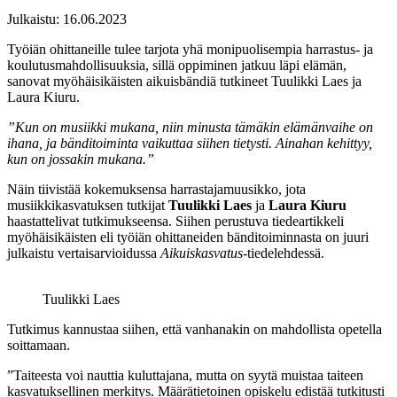
Julkaistu:
16.06.2023
Työiän ohittaneille tulee tarjota yhä monipuolisempia harrastus- ja
koulutusmahdollisuuksia, sillä oppiminen jatkuu läpi elämän,
sanovat myöhäisikäisten aikuisbändiä tutkineet Tuulikki Laes ja
Laura Kiuru.
”Kun on musiikki mukana, niin minusta tämäkin elämänvaihe on
ihana, ja bänditoiminta vaikuttaa siihen tietysti. Ainahan kehittyy,
kun on jossakin mukana.”
Näin tiivistää kokemuksensa harrastajamuusikko, jota
musiikkikasvatuksen tutkijat
Tuulikki Laes
ja
Laura Kiuru
haastattelivat tutkimukseensa. Siihen perustuva tiedeartikkeli
myöhäisikäisten eli työiän ohittaneiden bänditoiminnasta on juuri
julkaistu vertaisarvioidussa
Aikuiskasvatus
-tiedelehdessä.
Tuulikki Laes
Tutkimus kannustaa siihen, että vanhanakin on mahdollista opetella
soittamaan.
”Taiteesta voi nauttia kuluttajana, mutta on syytä muistaa taiteen
kasvatuksellinen merkitys. Määrätietoinen opiskelu edistää tutkitusti