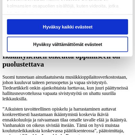
musiikkia.
kolmansien osapuolien sisältöjä, kuten videoita, jotka
”Keikoilla myöhäisikäisiä soittajia tulevat kuuntelemaan
käyttävät omia evästeitään. Evästeiden estäminen
kaikenikäiset, ja osallistujat kokevat saavansa mahdollisuuden
saattaa estää näiden sisältöjen näkymisen.
näyttää, että tällaistakin voi vanhana tehdä”, Laes ja Kiuru kertovat.
Hyväksy kaikki evästeet
Hyväksymällä kaikki evästeet varmistat, että kaikki
Ikääntyneekään eivät ole yhdestä puusta: yksi palaa bändissä
sisältö on käytettävissäsi.
nuoruutensa rockmusiikkiin, toiselle musiikinlaji on ennestään
tuntematon.
Hyväksy välttämättömät evästeet
Ikääntyneiden oikeutta oppimiseen on
puolustettava
Suomi tunnetaan ainutlaatuisesta musiikkioppilaitosverkostostaan,
johon kuuluvat taiteen perusopetus ja vapaa sivistystyö.
Tiedeartikkeli onkin ajankohtaista luettavaa, kun juuri päättyneissä
hallitusneuvottelussa vapaata sivistystyötä on uhattu suurilla
leikkauksilla.
”Aikuisten tavoitteellinen opiskelu ja harrastaminen auttavat
konkreettisesti haastamaan ikääntymistä koskevia ikäviä
ennakkoluuloja ja raivaamaan tilaa omalle tavalle elää ja ikääntyä.
Vanhanakin on oikeus sivistää itseään. Tämä on hyvä muistaa
koulutusleikkauksia koskevassa päätöksenteossa”, päätoimittaja,