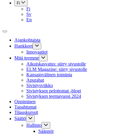
Fi
Fi
Sv
En
Ajankohtaista
Hankkeet
Innovaatiot
Mitä teemme
Aikuiskasvatus: siirry sivustolle
ELM Magazine: siirry sivustolle
Kansainvälinen toiminta
Apurahat
Sivistysviikko
Sivistyksen pelottomat -blogi
Sivistyksen teemavuosi 2024
Oppiminen
Tapahtumat
Tilauskurssit
Säätiö
Hallinto
Säännöt