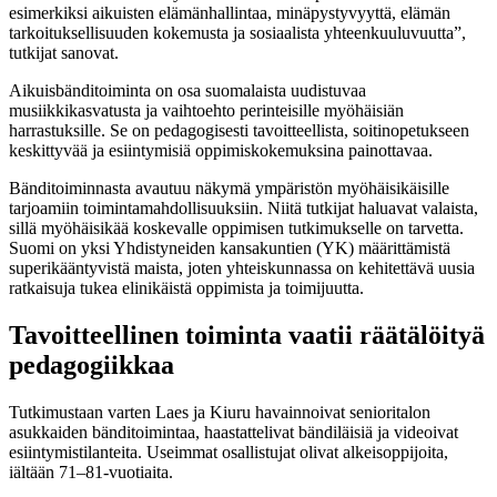
esimerkiksi aikuisten elämänhallintaa, minäpystyvyyttä, elämän
tarkoituksellisuuden kokemusta ja sosiaalista yhteenkuuluvuutta”,
tutkijat sanovat.
Aikuisbänditoiminta on osa suomalaista uudistuvaa
musiikkikasvatusta ja vaihtoehto perinteisille myöhäisiän
harrastuksille. Se on pedagogisesti tavoitteellista, soitinopetukseen
keskittyvää ja esiintymisiä oppimiskokemuksina painottavaa.
Bänditoiminnasta avautuu näkymä ympäristön myöhäisikäisille
tarjoamiin toimintamahdollisuuksiin. Niitä tutkijat haluavat valaista,
sillä myöhäisikää koskevalle oppimisen tutkimukselle on tarvetta.
Suomi on yksi Yhdistyneiden kansakuntien (YK) määrittämistä
superikääntyvistä maista, joten yhteiskunnassa on kehitettävä uusia
ratkaisuja tukea elinikäistä oppimista ja toimijuutta.
Tavoitteellinen toiminta vaatii räätälöityä
pedagogiikkaa
Tutkimustaan varten Laes ja Kiuru havainnoivat senioritalon
asukkaiden bänditoimintaa, haastattelivat bändiläisiä ja videoivat
esiintymistilanteita. Useimmat osallistujat olivat alkeisoppijoita,
iältään 71–81-vuotiaita.