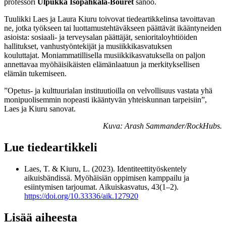
professori
Ulpukka Isopahkala-Bouret
sanoo.
Tuulikki Laes ja Laura Kiuru toivovat tiedeartikkelinsa tavoittavan
ne, jotka työkseen tai luottamustehtäväkseen päättävät ikääntyneiden
asioista: sosiaali- ja terveysalan päättäjät, senioritaloyhtiöiden
hallitukset, vanhustyöntekijät ja musiikkikasvatuksen
kouluttajat. Moniammatillisella musiikkikasvatuksella on paljon
annettavaa myöhäisikäisten elämänlaatuun ja merkityksellisen
elämän tukemiseen.
”Opetus- ja kulttuurialan instituutioilla on velvollisuus vastata yhä
monipuolisemmin nopeasti ikääntyvän yhteiskunnan tarpeisiin”,
Laes ja Kiuru sanovat.
Kuva: Arash Sammander/RockHubs.
Lue tiedeartikkeli
Laes, T. & Kiuru, L. (2023). Identiteettityöskentely
aikuisbändissä. Myöhäisiän oppimisen kamppailu ja
esiintymisen tarjoumat. Aikuiskasvatus, 43(1–2).
https://doi.org/10.33336/aik.127920
Lisää aiheesta