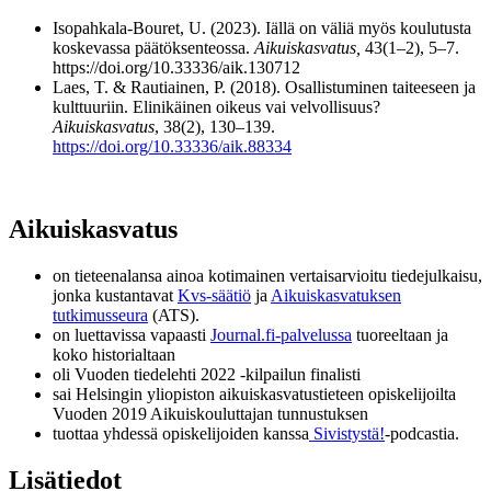
Isopahkala-Bouret, U. (2023). Iällä on väliä myös koulutusta
koskevassa päätöksenteossa.
Aikuiskasvatus,
43(1–2), 5–7.
https://doi.org/10.33336/aik.130712
Laes, T. & Rautiainen, P. (2018). Osallistuminen taiteeseen ja
kulttuuriin. Elinikäinen oikeus vai velvollisuus?
Aikuiskasvatus
, 38(2), 130–139.
https://doi.org/10.33336/aik.88334
Aikuiskasvatus
on tieteenalansa ainoa kotimainen vertaisarvioitu tiedejulkaisu,
jonka kustantavat
Kvs-säätiö
ja
Aikuiskasvatuksen
tutkimusseura
(ATS).
on luettavissa vapaasti
Journal.fi-palvelussa
tuoreeltaan ja
koko historialtaan
oli Vuoden tiedelehti 2022 -kilpailun finalisti
sai Helsingin yliopiston aikuiskasvatustieteen opiskelijoilta
Vuoden 2019 Aikuiskouluttajan tunnustuksen
tuottaa yhdessä opiskelijoiden kanssa
Sivistystä!
-podcastia.
Lisätiedot