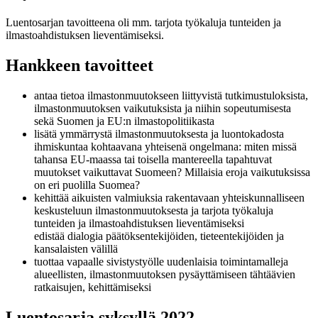
Luentosarjan tavoitteena oli mm. tarjota työkaluja tunteiden ja
ilmastoahdistuksen lieventämiseksi.
Hankkeen tavoitteet
antaa tietoa ilmastonmuutokseen liittyvistä tutkimustuloksista,
ilmastonmuutoksen vaikutuksista ja niihin sopeutumisesta
sekä Suomen ja EU:n ilmastopolitiikasta
lisätä ymmärrystä ilmastonmuutoksesta ja luontokadosta
ihmiskuntaa kohtaavana yhteisenä ongelmana: miten missä
tahansa EU-maassa tai toisella mantereella tapahtuvat
muutokset vaikuttavat Suomeen? Millaisia eroja vaikutuksissa
on eri puolilla Suomea?
kehittää aikuisten valmiuksia rakentavaan yhteiskunnalliseen
keskusteluun ilmastonmuutoksesta ja tarjota työkaluja
tunteiden ja ilmastoahdistuksen lieventämiseksi
edistää dialogia päätöksentekijöiden, tieteentekijöiden ja
kansalaisten välillä
tuottaa vapaalle sivistystyölle uudenlaisia toimintamalleja
alueellisten, ilmastonmuutoksen pysäyttämiseen tähtäävien
ratkaisujen, kehittämiseksi
Luentosarja syksyllä 2022