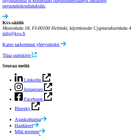
myöntämistä ja kehitetään opetusmateriaaleja aikuisten
perustaitokoulutuksiin.
Kvs-säätiö
Museokatu 18, FI-00100 Helsinki, käyntiosoite Cygnaeuksenkatu 4
info@kvs.fi
Katso tarkemmat yhteystiedot
Tilaa uutiskirje
Seuraa meitä
Linkedin
Instagram
Facebook
Bluesky
Ajankohtaista
Hankkeet
Mitä teemme