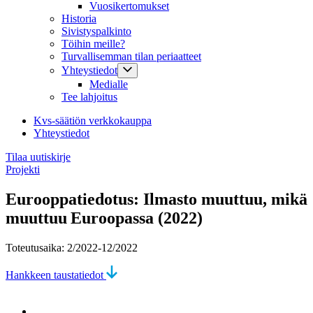
Vuosikertomukset
Historia
Sivistyspalkinto
Töihin meille?
Turvallisemman tilan periaatteet
Yhteystiedot
Medialle
Tee lahjoitus
Kvs-säätiön verkkokauppa
Yhteystiedot
Tilaa uutiskirje
Projekti
Eurooppatiedotus: Ilmasto muuttuu, mikä
muuttuu Euroopassa (2022)
Toteutusaika: 2/2022-12/2022
Hankkeen taustatiedot