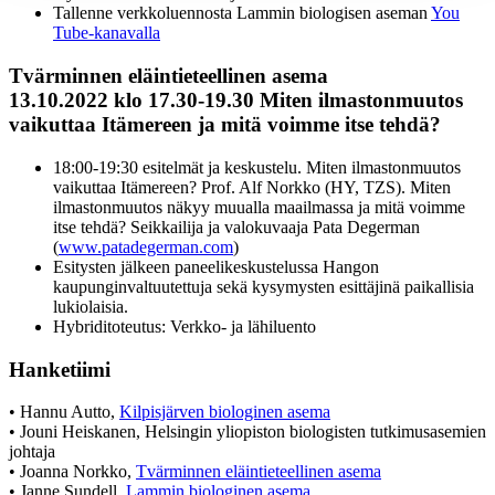
Tallenne verkkoluennosta Lammin biologisen aseman
You
Tube-kanavalla
Tvärminnen eläintieteellinen asema
13.10.2022 klo 17.30-19.30 Miten ilmastonmuutos
vaikuttaa Itämereen ja mitä voimme itse tehdä?
18:00-19:30 esitelmät ja keskustelu. Miten ilmastonmuutos
vaikuttaa Itämereen? Prof. Alf Norkko (HY, TZS). Miten
ilmastonmuutos näkyy muualla maailmassa ja mitä voimme
itse tehdä? Seikkailija ja valokuvaaja Pata Degerman
(
www.patadegerman.com
)
Esitysten jälkeen paneelikeskustelussa Hangon
kaupunginvaltuutettuja sekä kysymysten esittäjinä paikallisia
lukiolaisia.
Hybriditoteutus: Verkko- ja lähiluento
Hanketiimi
• Hannu Autto,
Kilpisjärven biologinen asema
• Jouni Heiskanen, Helsingin yliopiston biologisten tutkimusasemien
johtaja
• Joanna Norkko,
Tvärminnen eläintieteellinen asema
• Janne Sundell,
Lammin biologinen asema