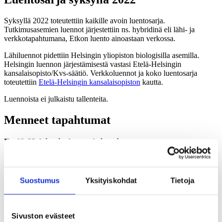
Syksyllä 2022 toteutettiin kaikille avoin luentosarja.
Tutkimusasemien luennot järjestettiin ns. hybridinä eli lähi- ja
verkkotapahtumana, Etkon luento ainoastaan verkossa.
Lähiluennot pidettiin Helsingin yliopiston biologisilla asemilla.
Helsingin luennon järjestämisestä vastasi Etelä-Helsingin
kansalaisopisto/Kvs-säätiö. Verkkoluennot ja koko luentosarja
toteutettiin
Etelä-Helsingin kansalaisopiston
kautta.
Luennoista ei julkaistu tallenteita.
Menneet tapahtumat
Etelä-Helsingin kansalaisopisto
5.9.2022 klo 17-18 verkkoluento: Haitalliset
vieraslajikasvit kaupunkiympäristössä
+ 7.9.2022 klo 17.00-20 vieraslajitalkoot
Suostumus
Yksityiskohdat
Tietoja
Kallahdenniemi, Helsinki
Haitalliset vieraslajikasvit kaupunkiympäristössä
(pdf) Miia
Jauni (tutkija, Luonnonvarakeskus)
Sivuston evästeet