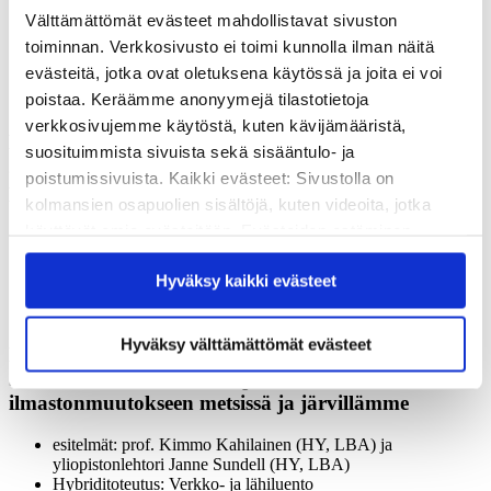
Lue lisää
vieraslajeista
(siirryt sivustolle vieraslajit.fi)
Välttämättömät evästeet mahdollistavat sivuston
Vieraslajitalkoot: WWF järjesti yhdessä Etelä-Helsingin
kansalaisopiston ja Helsingin kaupungin kanssa
toiminnan. Verkkosivusto ei toimi kunnolla ilman näitä
vieraskasvitalkoot haitallisena vieraslajina esiintyvän
evästeitä, jotka ovat oletuksena käytössä ja joita ei voi
kurtturuusun hävittämiseksi Helsingin Kallahdenniemen
poistaa. Keräämme anonyymejä tilastotietoja
luonnonsuojelualueelta. Lisätietoja:
WWF
verkkosivujemme käytöstä, kuten kävijämääristä,
Kilpisjärven biologinen asema
suosituimmista sivuista sekä sisääntulo- ja
21.9.2022 klo 17-18.45 Naali ja kiljuhanhi – lajien
poistumissivuista. Kaikki evästeet: Sivustolla on
paluu ilmaston muuttuessa
kolmansien osapuolien sisältöjä, kuten videoita, jotka
käyttävät omia evästeitään. Evästeiden estäminen
Alustukset: Tuomo Ollila (ylitarkastaja, Metsähallitus); Heikki
Henttonen (metsäeläintieteen professori emeritus); Petteri
saattaa estää näiden sisältöjen näkymisen.
Tolvanen (ohjelmajohtaja, WWF); tilaisuuden juontaa Hannu
Hyväksy kaikki evästeet
Hyväksymällä kaikki evästeet varmistat, että kaikki
Autto
sisältö on käytettävissäsi.
Hybriditoteutus: Verkko- ja lähiluento
Hyväksy välttämättömät evästeet
Lammin biologinen tutkimusasema
30.9.2022 klo 16-18.30 Sopeutuminen
ilmastonmuutokseen metsissä ja järvillämme
esitelmät: prof. Kimmo Kahilainen (HY, LBA) ja
yliopistonlehtori Janne Sundell (HY, LBA)
Hybriditoteutus: Verkko- ja lähiluento