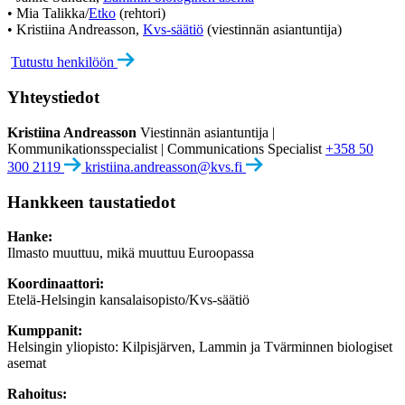
• Mia Talikka/
Etko
(rehtori)
• Kristiina Andreasson,
Kvs-säätiö
(viestinnän asiantuntija)
Tutustu henkilöön
Yhteystiedot
Kristiina Andreasson
Viestinnän asiantuntija |
Kommunikationsspecialist | Communications Specialist
+358 50
300 2119
kristiina.andreasson@kvs.fi
Hankkeen taustatiedot
Hanke:
Ilmasto muuttuu, mikä muuttuu Euroopassa
Koordinaattori:
Etelä-Helsingin kansalaisopisto/Kvs-säätiö
Kumppanit:
Helsingin yliopisto: Kilpisjärven, Lammin ja Tvärminnen biologiset
asemat
Rahoitus: