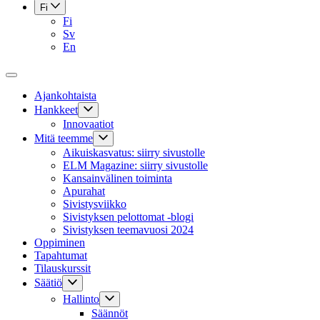
Fi
Fi
Sv
En
Ajankohtaista
Hankkeet
Innovaatiot
Mitä teemme
Aikuiskasvatus: siirry sivustolle
ELM Magazine: siirry sivustolle
Kansainvälinen toiminta
Apurahat
Sivistysviikko
Sivistyksen pelottomat -blogi
Sivistyksen teemavuosi 2024
Oppiminen
Tapahtumat
Tilauskurssit
Säätiö
Hallinto
Säännöt