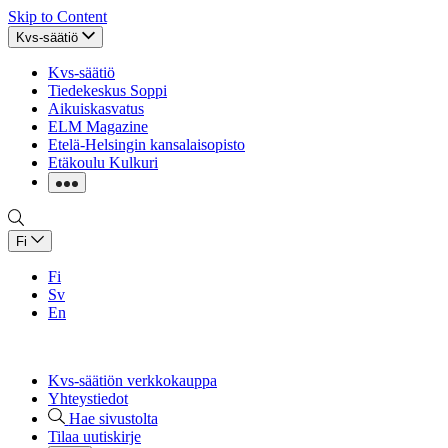
Skip to Content
Kvs-säätiö
Kvs-säätiö
Tiedekeskus Soppi
Aikuiskasvatus
ELM Magazine
Etelä-Helsingin kansalaisopisto
Etäkoulu Kulkuri
Fi
Fi
Sv
En
Kvs-säätiön verkkokauppa
Yhteystiedot
Hae sivustolta
Tilaa uutiskirje