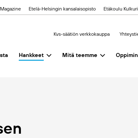
Magazine
Etelä-Helsingin kansalaisopisto
Etäkoulu Kulkuri
Kvs-säätiön verkkokauppa
Yhteysti
sta
Hankkeet
Mitä teemme
Oppimi
sen