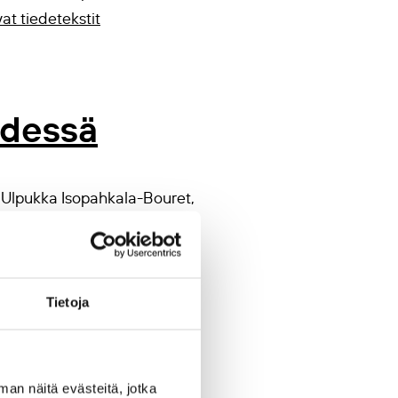
at tiedetekstit
hdessä
Ulpukka Isopahkala-Bouret,
 / Aikuiskasvatus
cht ja Mikko Karhu / Alue &
Tietoja
a / Kulttuurintutkimus ja
rell / Nuorisotutkimus
man näitä evästeitä, jotka