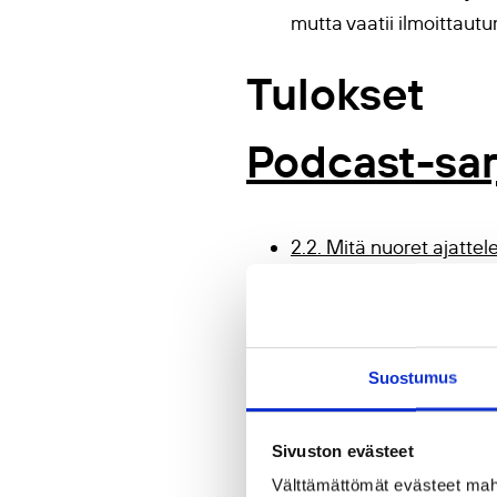
mutta vaatii ilmoittaut
Tulokset
Podcast-sar
2.2. Mitä nuoret ajattel
Ossi Ollinaho, Terhi Ko
27.2. Haasteet ja haave
27.3. Toiminta ja tuleva
Suostumus
Ympäristö ja Versus-leh
1.5. Virtuaaliset maai
Nuorisotutkimus
Sivuston evästeet
31.5. Opiskelijoiden hyv
Välttämättömät evästeet mahdo