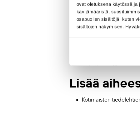
ovat oletuksena käytössä ja 
Ohjeistus t
kävijämääristä, suosituimmist
osapuolien sisältöjä, kuten v
perustajalle
sisältöjen näkymisen. Hyväksy
Jaakkola, M. (2024). Lu
https://doi.org/10.3333
Lisää aihee
Kotimaisten tiedelehtie