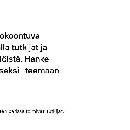
kokoontuva
a tutkijat ja
iöistä. Hanke
kseksi -teemaan.
en parissa toimivat, tutkijat,