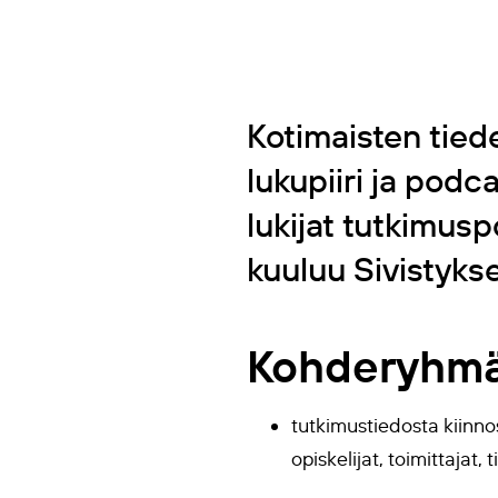
Kotimaisten tied
lukupiiri ja podc
lukijat tutkimus
kuuluu Sivistyks
Kohderyhm
tutkimustiedosta kiinnos
opiskelijat, toimittajat, 