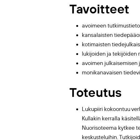
Tavoitteet
avoimeen tutkimustieto
kansalaisten tiedepääom
kotimaisten tiedejulkais
lukijoiden ja tekijöiden 
avoimen julkaisemisen j
monikanavaisen tiedevi
Toteutus
Lukupiiri kokoontuu ve
Kullakin kerralla käsite
Nuorisoteema kytkee tee
keskusteluihin. Tutkijo