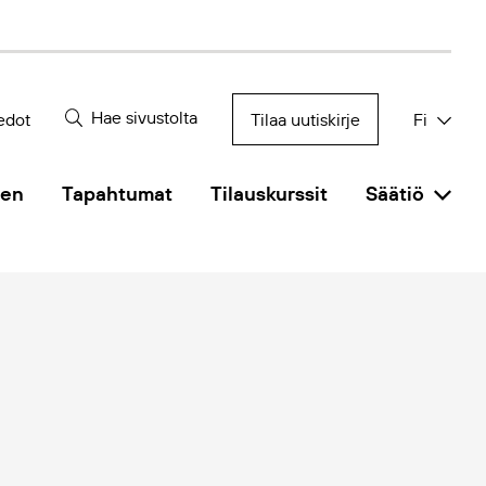
Hae sivustolta
edot
Tilaa uutiskirje
Fi
nen
Tapahtumat
Tilauskurssit
Säätiö