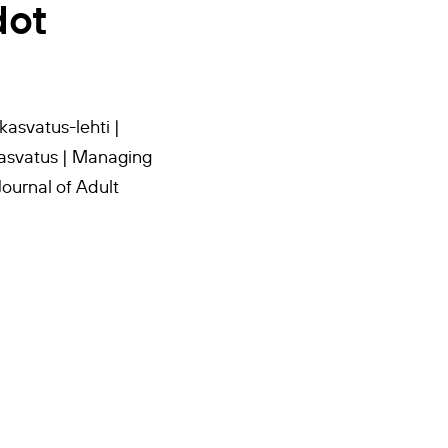
dot
kasvatus-lehti |
kasvatus | Managing
Journal of Adult