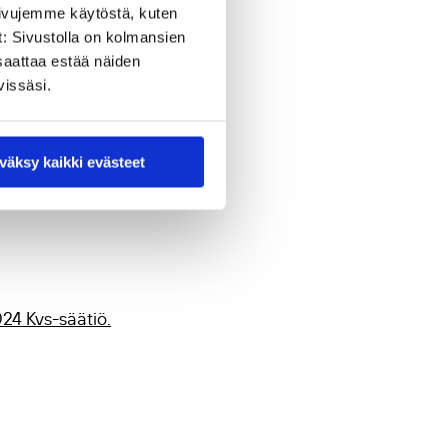
sivujemme käytöstä, kuten
rin
t: Sivustolla on kolmansien
saattaa estää näiden
vissäsi.
väksy kaikki evästeet
svatus
,
44
(2), 136–139.
24 Kvs-säätiö.