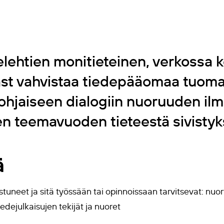
elehtien monitieteinen, verkossa 
ast vahvistaa tiedepääomaa tuomall
pohjaiseen dialogiin nuoruuden ilm
en teemavuoden tieteestä sivisty
ä
tuneet ja sitä työssään tai opinnoissaan tarvitsevat: nuort
tiedejulkaisujen tekijät ja nuoret