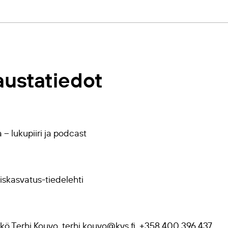
ustatiedot
– lukupiiri ja podcast
uiskasvatus-tiedelehti
ikkö Terhi Kouvo, terhi.kouvo@kvs.fi, +358 400 396 437