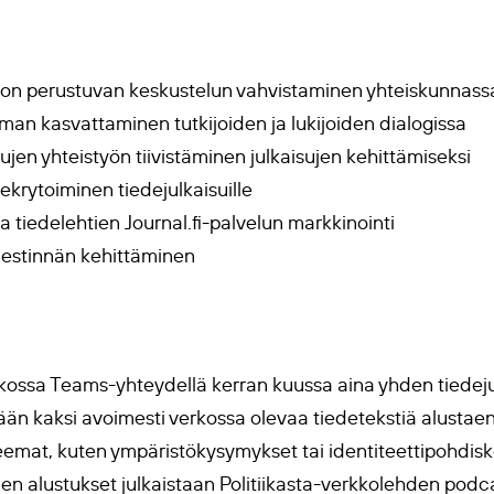
on perustuvan keskustelun vahvistaminen yhteiskunnass
an kasvattaminen tutkijoiden ja lukijoiden dialogissa
ujen yhteistyön tiivistäminen julkaisujen kehittämiseksi
rekrytoiminen tiedejulkaisuille
a tiedelehtien Journal.fi-palvelun markkinointi
estinnän kehittäminen
rkossa Teams-yhteydellä kerran kuussa aina yhden tiedej
llään kaksi avoimesti verkossa olevaa tiedetekstiä alustaen
mat, kuten ympäristökysymykset tai identiteettipohdiskel
iden alustukset julkaistaan Politiikasta-verkkolehden podc