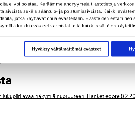
joita ei voi poistaa. Keräämme anonyymejä tilastotietoja verkko
utkimuspohjaisen lukupii
a sivuista sekä sisääntulo- ja poistumissivuista. Kaikki evästee
ideoita, jotka käyttävät omia evästeitään. Evästeiden estäminen 
mällä kaikki evästeet varmistat, että kaikki sisältö on käytettä
Hyväksy välttämättömät evästeet
Hy
kupiiri virittää tutkimukseen perustuvan dialogin.
Aikuiska
6/aik.146270
.
sta
n lukupiiri avaa näkymiä nuoruuteen. Hanketiedote 8.2.20