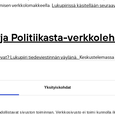
umisen verkkolomakkeella.
Lukupiirissä käsitellään seuraav
ja Politiikasta-verkkole
evat? Lukupiiri tiedeviestinnän väylänä.
Keskustelemassa 
uvo ja Mikko Poutanen.
et.
Alustajat Mari Käyhkö, Päivi Armila ja Anne Airaksinen
isuuskuvat ympäristökriisien ajassa.
Alustajat Eerika Albre
Yksityiskohdat
ti
lmamme
. Alustajat Kristiina Korjonen-Kuusipuro ja Juho Kahil
invointi ja hyvä elämä
. Alustajat Susanna Ågren ja Miina O
llistavat sivuston toiminnan. Verkkosivusto ei toimi kunnolla il