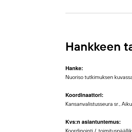
Hankkeen ta
Hanke:
Nuoriso tutkimuksen kuvassa 
Koordinaattori:
Kansanvalistusseura sr., Aik
Kvs:n asiantuntemus:
Koordinointi / toimituspääll