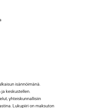
a
ulkaisun isännöimänä.
 ja keskustellen.
ut, yhteiskunnallisiin
astina. Lukupiiri on maksuton