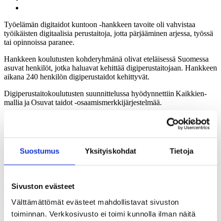
Työelämän digitaidot kuntoon -hankkeen tavoite oli vahvistaa
työikäisten digitaalisia perustaitoja, jotta pärjääminen arjessa, työssä
tai opinnoissa paranee.
Hankkeen koulutusten kohderyhmänä olivat eteläisessä Suomessa
asuvat henkilöt, jotka haluavat kehittää digiperustaitojaan. Hankkeen
aikana 240 henkilön digiperustaidot kehittyvät.
Digiperustaitokoulutusten suunnittelussa hyödynnettiin Kaikkien-
mallia ja Osuvat taidot -osaamismerkkijärjestelmää.
Käytännön koulutusten lisäksi hankkeessa luotiin digiperustaitojen
koulutusmalli ja koulutuksen tukimateriaali. Niiden tarkoitus on
tukea kaikkia digiperustaitojen kouluttamisesta kiinnostuneiden
kouluttajien työtä.
Suostumus
Yksityiskohdat
Tietoja
Malli ja materiaali ovat saatavilla vapaaseen käyttöön
kaikkienmalli.fi
-sivustolta.
Sivuston evästeet
Opintokeskus Siviksen
, Kvs-säätiön,
Etelä-Helsingin
kansalaisopiston
ja
Marttaliiton
neljän marttapiirin (Uudenmaan
Välttämättömät evästeet mahdollistavat sivuston
Martat ry, Etelä-Karjalan Martat ry, Etelä-Hämeen Martat ry, Itä-
toiminnan. Verkkosivusto ei toimi kunnolla ilman näitä
Hämeen Martat ry) yhteishanke toteutettiin aikavälillä lokakuu