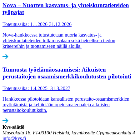
Nova – Nuorten kasvatus- ja yhteiskuntatieteiden
työpajat
Toteutusaika: 1.1.2026-31.12.2026
Nova-hankkeessa tutustutetaan nuoria kasvatus- ja
yhteiskuntatieteiden tutkimusalaan sekä tieteellisen tiedon
kriteereihin ja tuottamiseen näillä aloilla.
Tunnusta työelämäosaamisesi: Aikuisten
perustaitojen osaamismerkkikoulutus­ten pilotointi
Toteutusaika: 1.4.2025- 31.3.2027
Hankkeessa pilotoidaan kansallisten perustaito-osaamismerkkien
myöntämistä ja kehitetään opetusmateriaaleja aikuisten
perustaitokoulutuksiin.
Kvs-säätiö
Museokatu 18, FI-00100 Helsinki, käyntiosoite Cygnaeuksenkatu 4
info@kvs.fi