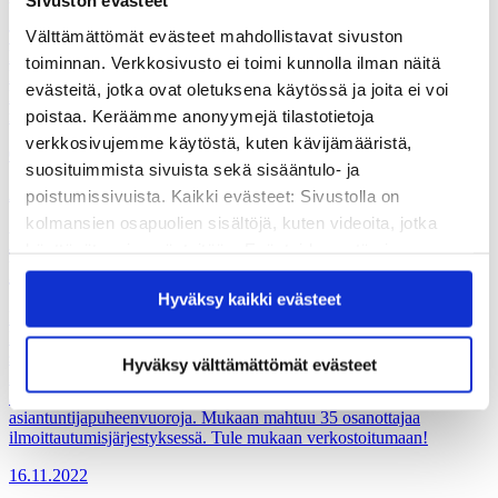
Sivuston evästeet
Välttämättömät evästeet mahdollistavat sivuston
Tiedekeskus Soppi jää juhannusviikolla kesätauolle. Ennen
kesätaukoa ehtii vielä hyvin tutustua tiedekeskuksen ajankohtaiseen
toiminnan. Verkkosivusto ei toimi kunnolla ilman näitä
Kitkaa ja liikettä -näyttelyyn omatoimisesti tai opastuskierroksella.
evästeitä, jotka ovat oletuksena käytössä ja joita ei voi
Helsinki-päivänä 12.6.2026 Sopessa on ilmainen sisäänpääsy ja
poistaa. Keräämme anonyymejä tilastotietoja
maksuttomia opastuskierroksia.
verkkosivujemme käytöstä, kuten kävijämääristä,
05.06.2026
suosituimmista sivuista sekä sisääntulo- ja
Ajankohtaista
poistumissivuista. Kaikki evästeet: Sivustolla on
kolmansien osapuolien sisältöjä, kuten videoita, jotka
Kohti kestävää kulttuuria – maksuton
käyttävät omia evästeitään. Evästeiden estäminen
koulutuspäivä 2.12.2022
saattaa estää näiden sisältöjen näkymisen.
Hyväksy kaikki evästeet
Hyväksymällä kaikki evästeet varmistat, että kaikki
Kaipaako järjestösi ekologisten aineiden koulutusmateriaalia?
sisältö on käytettävissäsi.
Kiinnostaisiko sinua kouluttajana kokeilla uutta ekososiaalisen
sivistyksen edistämiseen tarkoitettua koulutusmallia? Perjantaina
Hyväksy välttämättömät evästeet
2.12.2022 G Livelabissa Helsingissä järjestettävä ekologisen
ajattelun koulutuspäivä tarjoaa työpajoja, pohdintaa, ratkaisuja ja
asiantuntijapuheenvuoroja. Mukaan mahtuu 35 osanottajaa
ilmoittautumisjärjestyksessä. Tule mukaan verkostoitumaan!
16.11.2022