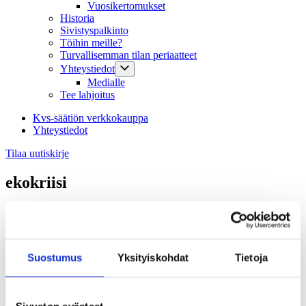
Vuosikertomukset
Historia
Sivistyspalkinto
Töihin meille?
Turvallisemman tilan periaatteet
Yhteystiedot
Medialle
Tee lahjoitus
Kvs-säätiön verkkokauppa
Yhteystiedot
Tilaa uutiskirje
ekokriisi
Ajankohtaista
Suostumus
Yksityiskohdat
Tietoja
Helsinki-päivänä Sopen kevätkauden
päättäjäiset