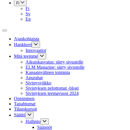
Fi
Fi
Sv
En
Ajankohtaista
Hankkeet
Innovaatiot
Mitä teemme
Aikuiskasvatus: siirry sivustolle
ELM Magazine: siirry sivustolle
Kansainvälinen toiminta
Apurahat
Sivistysviikko
Sivistyksen pelottomat -blogi
Sivistyksen teemavuosi 2024
Oppiminen
Tapahtumat
Tilauskurssit
Säätiö
Hallinto
Säännöt