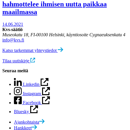
hahmottelee ihmisen uutta paikkaa
maailmassa
14.06.2021
Kvs-säätiö
Museokatu 18, FI-00100 Helsinki, käyntiosoite Cygnaeuksenkatu 4
info@kvs.fi
Katso tarkemmat yhteystiedot
Tilaa uutiskirje
Seuraa meitä
Linkedin
Instagram
Facebook
Bluesky
Ajankohtaista
Hankkeet