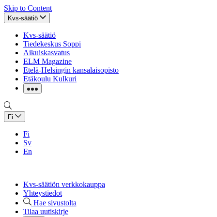
Skip to Content
Kvs-säätiö
Kvs-säätiö
Tiedekeskus Soppi
Aikuiskasvatus
ELM Magazine
Etelä-Helsingin kansalaisopisto
Etäkoulu Kulkuri
Fi
Fi
Sv
En
Kvs-säätiön verkkokauppa
Yhteystiedot
Hae sivustolta
Tilaa uutiskirje