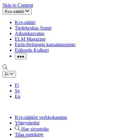
Skip to Content
Kvs-säätiö
Kvs-säätiö
Tiedekeskus Soppi
Aikuiskasvatus
ELM Magazine
Etelä-Helsingin kansalaisopisto
Etäkoulu Kulkuri
Fi
Fi
Sv
En
Kvs-säätiön verkkokauppa
Yhteystiedot
Hae sivustolta
Tilaa uutiskirje