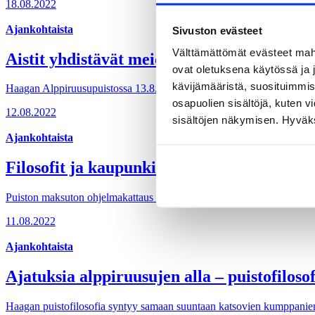
18.08.2022
Ajankohtaista
Sivuston evästeet
Välttämättömät evästeet mahdo
Aistit yhdistävät meidät maailmaan
ovat oletuksena käytössä ja 
kävijämääristä, suosituimmist
Haagan Alppiruusupuistossa 13.8. toteutettavassa keskustelussa keholli
osapuolien sisältöjä, kuten v
12.08.2022
sisältöjen näkymisen. Hyväksy
Ajankohtaista
Filosofit ja kaupunkilaiset kohtaavat jäll
Puiston maksuton ohjelmakattaus koostuu filosofiaa eri näkökulmista va
11.08.2022
Ajankohtaista
Ajatuksia alppiruusujen alla – puistofilos
Haagan puistofilosofia syntyy samaan suuntaan katsovien kumppanien vo