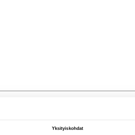
tti Haagan puistofilosofia
Yksityiskohdat