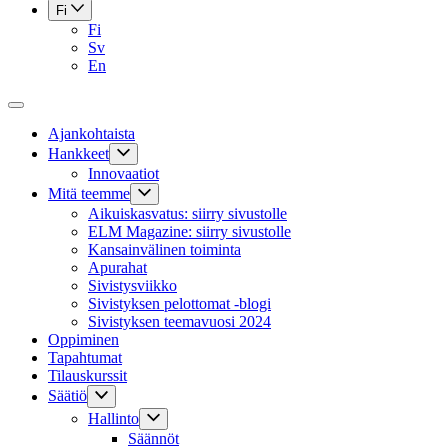
Fi
Fi
Sv
En
Ajankohtaista
Hankkeet
Innovaatiot
Mitä teemme
Aikuiskasvatus: siirry sivustolle
ELM Magazine: siirry sivustolle
Kansainvälinen toiminta
Apurahat
Sivistysviikko
Sivistyksen pelottomat -blogi
Sivistyksen teemavuosi 2024
Oppiminen
Tapahtumat
Tilauskurssit
Säätiö
Hallinto
Säännöt