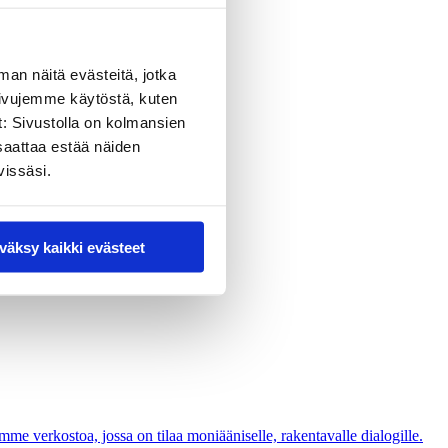
man näitä evästeitä, jotka
sivujemme käytöstä, kuten
t: Sivustolla on kolmansien
saattaa estää näiden
vissäsi.
väksy kaikki evästeet
 luottamus.
me verkostoa, jossa on tilaa moniääniselle, rakentavalle dialogille.