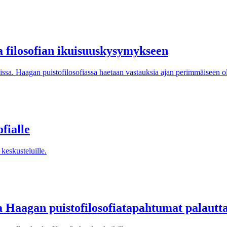
 filosofian ikuisuuskysymykseen
ttavissa. Haagan puistofilosofiassa haetaan vastauksia ajan perimmäiseen
ofialle
 keskusteluille.
a Haagan puistofilosofiatapahtumat palautta