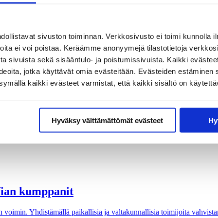
llistavat sivuston toiminnan. Verkkosivusto ei toimi kunnolla il
joita ei voi poistaa. Keräämme anonyymejä tilastotietoja verkko
a sivuista sekä sisääntulo- ja poistumissivuista. Kaikki evästee
nen ja filosofinen aistien tutkimus kulkevat rinnakkain.
ideoita, jotka käyttävät omia evästeitään. Evästeiden estäminen 
mällä kaikki evästeet varmistat, että kaikki sisältö on käytettä
een Haagan Alppiruusupuistossa 13.8.
Hyväksy välttämättömät evästeet
Hy
lottavista keskusteluista. Pääteemoina ovat tänä vuonna aika, aistit ja
ofian kumppanit
imin. Yhdistämällä paikallisia ja valtakunnallisia toimijoita vahvistam