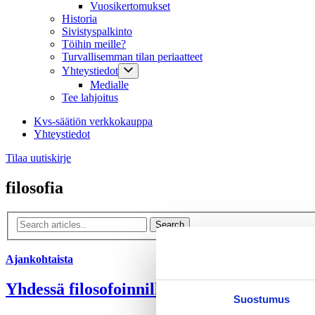
Vuosikertomukset
Historia
Sivistyspalkinto
Töihin meille?
Turvallisemman tilan periaatteet
Yhteystiedot
Medialle
Tee lahjoitus
Kvs-säätiön verkkokauppa
Yhteystiedot
Tilaa uutiskirje
filosofia
Ajankohtaista
Yhdessä filosofoinnille on suuri tarve, osoi
Suostumus