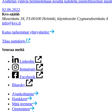
Ajattelun ystäviä hemmotellaan kesällä kahdella puistofilosofian tapaht
02.06.2022
Kvs-säätiö
Museokatu 18, FI-00100 Helsinki, käyntiosoite Cygnaeuksenkatu 4
info@kvs.fi
Katso tarkemmat yhteystiedot
Tilaa uutiskirje
Seuraa meitä
Linkedin
Instagram
Facebook
Bluesky
Ajankohtaista
Hankkeet
Mitä teemme
Oppiminen