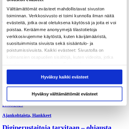
Välttämättömät evästeet mahdollistavat sivuston
Innovaatiot-sivuillamme esittelemme hankkeissamme syntyneitä
keksintöjä. Jotkin keksinnöt ovat pieniä ja koskevat tietyn asian
toiminnan. Verkkosivusto ei toimi kunnolla ilman näitä
jakamista. Toiset taas voivat avata kokonaan erilaisia oppimistapoja.
evästeitä, jotka ovat oletuksena käytössä ja joita ei voi
poistaa. Keräämme anonyymejä tilastotietoja
22.07.2024
verkkosivujemme käytöstä, kuten kävijämääristä,
Ajankohtaista, Hankkeet
suosituimmista sivuista sekä sisääntulo- ja
poistumissivuista. Kaikki evästeet: Sivustolla on
”Ei pelkkä pedagoginen viitekehys, vaan
kolmansien osapuolien sisältöjä, kuten videoita, jotka
se toimii oikeasti” – Kaikkien-malli
käyttävät omia evästeitään. Evästeiden estäminen
henkilökohtaistaa digiohjauksen
saattaa estää näiden sisältöjen näkymisen.
Hyväksy kaikki evästeet
Hyväksymällä kaikki evästeet varmistat, että kaikki
Työelämän digitaidot kuntoon -hankkeessa tuettiin arjessa, työssä ja
sisältö on käytettävissäsi.
opinnoissa pärjäämistä oppijalähtöisesti. Kokemus kouluttajana
toimimisesta tarjosi hankkeessa toimijoille kouluttajille ja
Hyväksy välttämättömät evästeet
organisaatioille arvokasta oppia.
21.08.2023
Ajankohtaista, Hankkeet
Digiperustaitoja tarvitaan – ohjausta