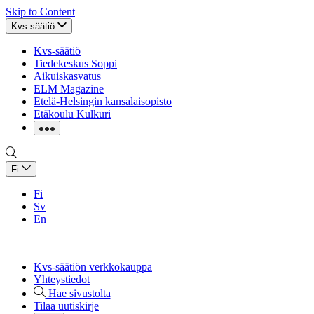
Skip to Content
Kvs-säätiö
Kvs-säätiö
Tiedekeskus Soppi
Aikuiskasvatus
ELM Magazine
Etelä-Helsingin kansalaisopisto
Etäkoulu Kulkuri
Fi
Fi
Sv
En
Kvs-säätiön verkkokauppa
Yhteystiedot
Hae sivustolta
Tilaa uutiskirje