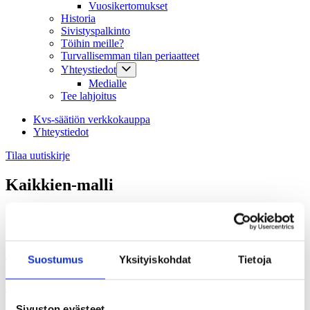
Vuosikertomukset
Historia
Sivistyspalkinto
Töihin meille?
Turvallisemman tilan periaatteet
Yhteystiedot
Medialle
Tee lahjoitus
Kvs-säätiön verkkokauppa
Yhteystiedot
Tilaa uutiskirje
Kaikkien-malli
Ajankohtaista, Hankkeet
Suostumus
Yksityiskohdat
Tietoja
Kvs-säätiö (suurten ja pienten)
innovaatioiden äärellä
Sivuston evästeet