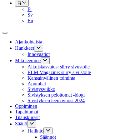
Fi
Fi
Sv
En
Ajankohtaista
Hankkeet
Innovaatiot
Mitä teemme
Aikuiskasvatus: siirry sivustolle
ELM Magazine: siirry sivustolle
Kansainvälinen toiminta
Apurahat
Sivistysviikko
Sivistyksen pelottomat -blogi
Sivistyksen teemavuosi 2024
Oppiminen
Tapahtumat
Tilauskurssit
Säätiö
Hallinto
Säännöt