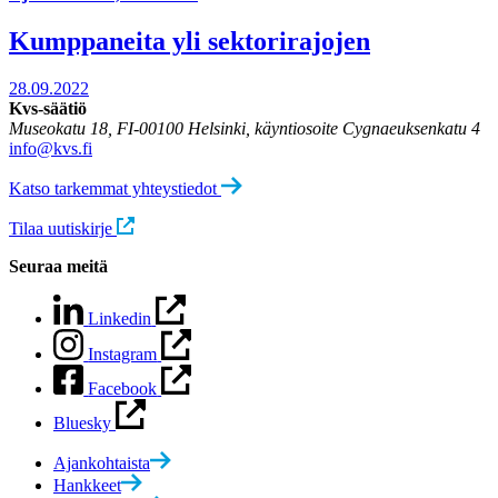
Kumppaneita yli sektorirajojen
28.09.2022
Kvs-säätiö
Museokatu 18, FI-00100 Helsinki, käyntiosoite Cygnaeuksenkatu 4
info@kvs.fi
Katso tarkemmat yhteystiedot
Tilaa uutiskirje
Seuraa meitä
Linkedin
Instagram
Facebook
Bluesky
Ajankohtaista
Hankkeet