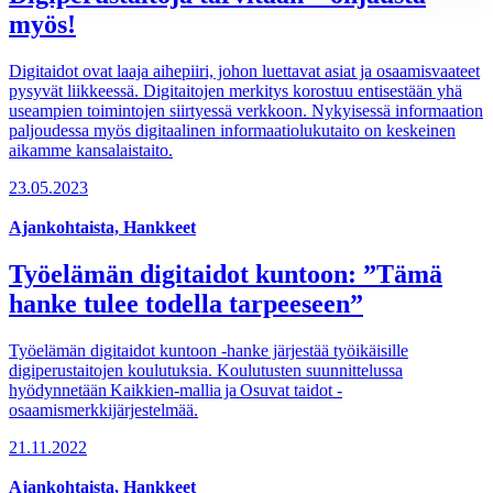
myös!
Digitaidot ovat laaja aihepiiri, johon luettavat asiat ja osaamisvaateet
pysyvät liikkeessä. Digitaitojen merkitys korostuu entisestään yhä
useampien toimintojen siirtyessä verkkoon. Nykyisessä informaation
paljoudessa myös digitaalinen informaatiolukutaito on keskeinen
aikamme kansalaistaito.
23.05.2023
Ajankohtaista, Hankkeet
Työelämän digitaidot kuntoon: ”Tämä
hanke tulee todella tarpeeseen”
Työelämän digitaidot kuntoon -hanke järjestää työikäisille
digiperustaitojen koulutuksia. Koulutusten suunnittelussa
hyödynnetään Kaikkien-mallia ja Osuvat taidot -
osaamismerkkijärjestelmää.
21.11.2022
Ajankohtaista, Hankkeet