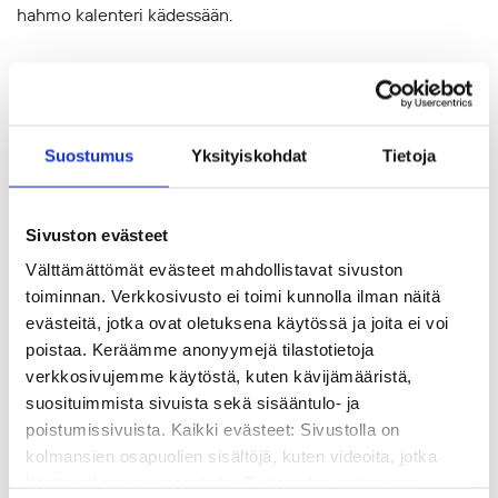
Suostumus
Yksityiskohdat
Tietoja
Sivuston evästeet
Välttämättömät evästeet mahdollistavat sivuston
toiminnan. Verkkosivusto ei toimi kunnolla ilman näitä
Ajankohtaista
evästeitä, jotka ovat oletuksena käytössä ja joita ei voi
Aikuiskasvatus-tiedelehti: Kilpailu
poistaa. Keräämme anonyymejä tilastotietoja
työpaikoista alkaa jo yliopistossa –
verkkosivujemme käytöstä, kuten kävijämääristä,
suosituimmista sivuista sekä sisääntulo- ja
tutkijat kannustavat omien mallien
poistumissivuista. Kaikki evästeet: Sivustolla on
rakentamiseen
kolmansien osapuolien sisältöjä, kuten videoita, jotka
käyttävät omia evästeitään. Evästeiden estäminen
Yliopistot valmentavat opiskelijoitaan yhä kilpaillummille