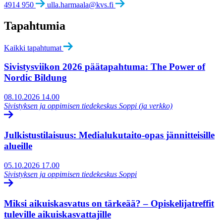
4914 950
ulla.harmaala@kvs.fi
Tapahtumia
Kaikki tapahtumat
Sivistysviikon 2026 päätapahtuma: The Power of
Nordic Bildung
08.10.2026
14.00
Sivistyksen ja oppimisen tiedekeskus Soppi (ja verkko)
Julkistustilaisuus: Medialukutaito-opas jännitteisille
alueille
05.10.2026
17.00
Sivistyksen ja oppimisen tiedekeskus Soppi
Miksi aikuiskasvatus on tärkeää? – Opiskelijatreffit
tuleville aikuiskasvattajille