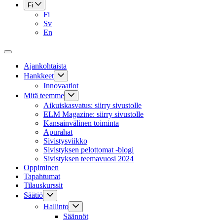
Fi
Fi
Sv
En
Ajankohtaista
Hankkeet
Innovaatiot
Mitä teemme
Aikuiskasvatus: siirry sivustolle
ELM Magazine: siirry sivustolle
Kansainvälinen toiminta
Apurahat
Sivistysviikko
Sivistyksen pelottomat -blogi
Sivistyksen teemavuosi 2024
Oppiminen
Tapahtumat
Tilauskurssit
Säätiö
Hallinto
Säännöt