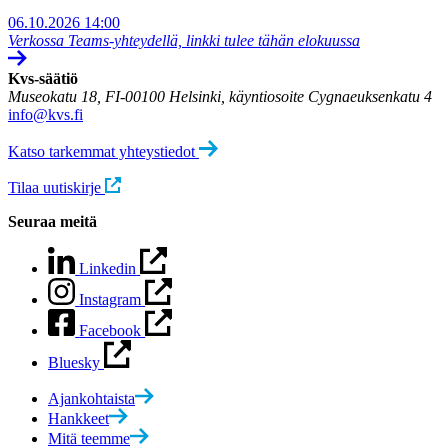
06.10.2026
14:00
Verkossa Teams-yhteydellä, linkki tulee tähän elokuussa
Kvs-säätiö
Museokatu 18, FI-00100 Helsinki, käyntiosoite Cygnaeuksenkatu 4
info@kvs.fi
Katso tarkemmat yhteystiedot
Tilaa uutiskirje
Seuraa meitä
Linkedin
Instagram
Facebook
Bluesky
Ajankohtaista
Hankkeet
Mitä teemme