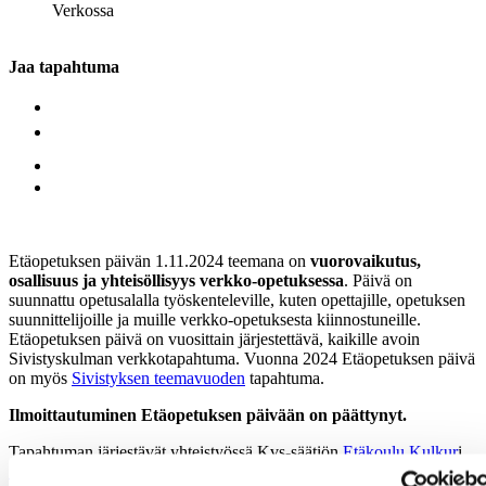
Verkossa
Jaa tapahtuma
Etäopetuksen päivän 1.11.2024 teemana on
vuorovaikutus,
osallisuus ja yhteisöllisyys verkko-opetuksessa
. Päivä on
suunnattu opetusalalla työskenteleville, kuten opettajille, opetuksen
suunnittelijoille ja muille verkko-opetuksesta kiinnostuneille.
Etäopetuksen päivä on vuosittain järjestettävä, kaikille avoin
Sivistyskulman verkkotapahtuma. Vuonna 2024 Etäopetuksen päivä
on myös
Sivistyksen teemavuoden
tapahtuma.
Ilmoittautuminen Etäopetuksen päivään on päättynyt.
Tapahtuman järjestävät yhteistyössä Kvs-säätiön
Etäkoulu Kulkur
i,
Suomen eOppimiskeskus ry
ja
Otavian Nettilukio
. Päivä toimii