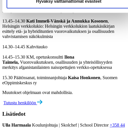
Hyväksy välttämättömät evästeet
13–13.45 Erityisasiantuntija
Minna Lindberg
, Kuntaliitto:
Etäopetuksen mahdollistaminen perusopetuksessa
13.45–14.30
Kati Immeli-Vänskä ja Annukka Kosonen
,
Helsingin verkkolukio: Helsingin verkkolukion laatukäsikirjan
esittely etä- ja hybridituntien vuorovaikutuksen ja osallisuuden
vahvistamisen näkökulmista
14.30–14.45 Kahvitauko
14.45–15.30 KM, opetuskonsultti
Ilona
Taimela,
Vuorovaikutuksen, osallisuuden ja yhteisöllisyyden
merkitys afganistanilaisten naisopettajien verkko-opetuksessa
15.30 Päätössanat, toiminnanjohtaja
Kaisa Honkonen
, Suomen
eOppimiskeskus ry
Muutokset ohjelmaan ovat mahdollisia.
Tutustu henkilöön
Lisätiedot
Ulla Harmaala
Koulunjohtaja | Skolchef | School Director
+358 44