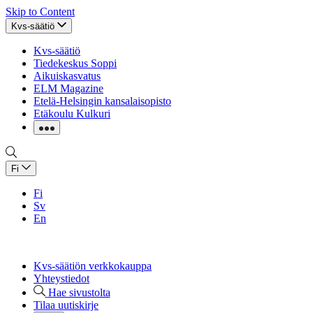
Skip to Content
Kvs-säätiö
Kvs-säätiö
Tiedekeskus Soppi
Aikuiskasvatus
ELM Magazine
Etelä-Helsingin kansalaisopisto
Etäkoulu Kulkuri
Fi
Fi
Sv
En
Kvs-säätiön verkkokauppa
Yhteystiedot
Hae sivustolta
Tilaa uutiskirje