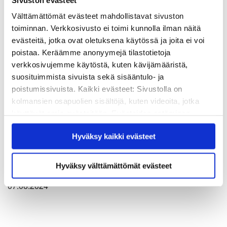
Välttämättömät evästeet mahdollistavat sivuston
toiminnan. Verkkosivusto ei toimi kunnolla ilman näitä
evästeitä, jotka ovat oletuksena käytössä ja joita ei voi
Ajankohtaista
poistaa. Keräämme anonyymejä tilastotietoja
Sivistyksen rooli tekoälyn
verkkosivujemme käytöstä, kuten kävijämääristä,
kehityksessä puhutti viestijöiden
suosituimmista sivuista sekä sisääntulo- ja
ProCom-päivässä
poistumissivuista. Kaikki evästeet: Sivustolla on
kolmansien osapuolien sisältöjä, kuten videoita, jotka
ProCom-päivässä teknologian ja viestinnän eturivin
käyttävät omia evästeitään. Evästeiden estäminen
asiantuntijat valottivat tekoälyn ulottuvuuksia niin
saattaa estää näiden sisältöjen näkymisen.
Hyväksy kaikki evästeet
strategisesta, operatiivisesta kuin inhimillisestäkin
Hyväksymällä kaikki evästeet varmistat, että kaikki
sisältö on käytettävissäsi.
näkökulmasta. Kvs-säätiö toi mukaan sivistyksen
näkökulmaa tapahtuman kumppanina.
Hyväksy välttämättömät evästeet
07.06.2024