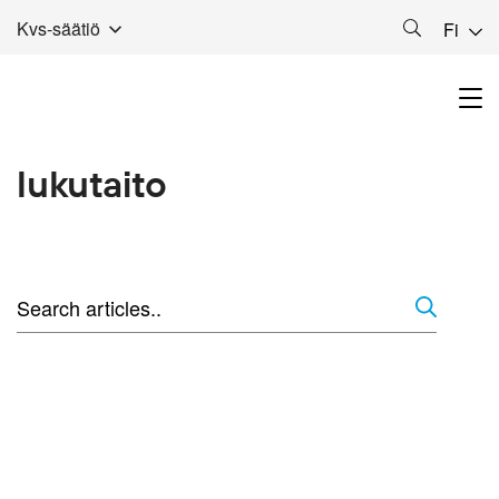
Kvs-säätiö
Fi
lukutaito