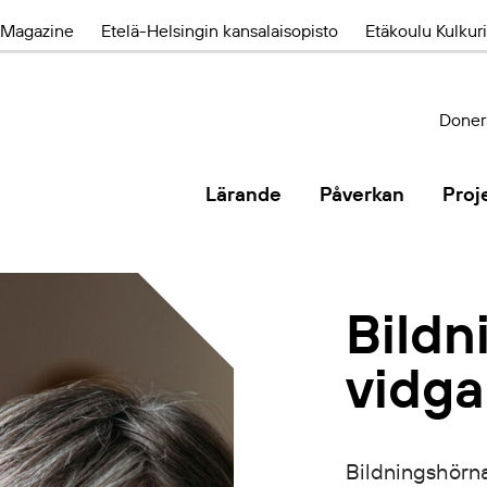
Magazine
Etelä-Helsingin kansalaisopisto
Etäkoulu Kulkuri
Doner
Lärande
Påverkan
Proj
Bild
vidga
Bildningshörna