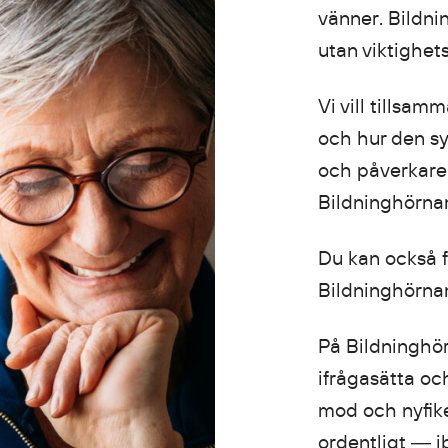
vänner. Bildni
utan viktighet
Vi vill tillsam
och hur den sy
och påverkare 
Bildninghörn
Du kan också f
Bildninghörnan
På Bildninghör
ifrågasätta o
mod och nyfike
ordentligt ― i