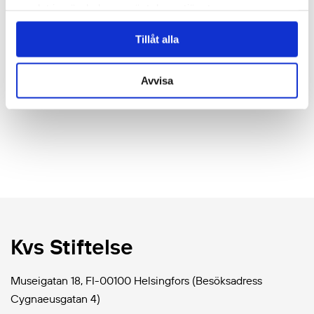
samlat in när du har använt deras tjänster.
Ur fonden delas stipendier för fortsatta studier. I första hand
tilldelas stipendierna elever som gått i grundskolan i Bötom
Tillåt alla
kommun, men de kan även tilldelas elever från andra orter
för studier efter grundskolan.
Avvisa
Kvs Stiftelse
Museigatan 18, FI-00100 Helsingfors (Besöksadress
Cygnaeusgatan 4)