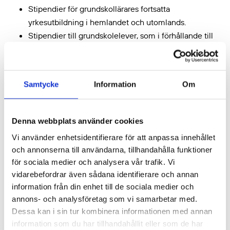
Stipendier för grundskollärares fortsatta
yrkesutbildning i hemlandet och utomlands.
S
tipendier till grundskolelever, som i förhållande till
sin utgångsnivå har haft framgång i sina studier
Stipendier för ordnande av studiehandledning som
främjar grundskolelevers studieframgång
Samtycke
Information
Om
Av de medel som fördelas ges 1/10 till det förstnämnda
ändamålet och resten till det sistnämnda ändamålet.
Denna webbplats använder cookies
Vi använder enhetsidentifierare för att anpassa innehållet
och annonserna till användarna, tillhandahålla funktioner
för sociala medier och analysera vår trafik. Vi
Lyyli Henrikssons fond
vidarebefordrar även sådana identifierare och annan
information från din enhet till de sociala medier och
annons- och analysföretag som vi samarbetar med.
Fonden är en bunden fond som grundats på basis av en
Dessa kan i sin tur kombinera informationen med annan
testamentdonation av Lyyli Henriksson år 1974.
information som du har tillhandahållit eller som de har