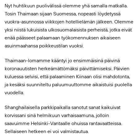
Nyt huhtikuun puolivälissä olemme yhä samalla matkalla.
Tosin Thaimaan sijaan Suomessa, nopeasti löydetyssä
vuokra-asunnossa viikkojen hotellielämän jälkeen. Olemme
yksi niistä lukuisista ulkosuomalaisista perheistä, jotka eivät
enää päässeet palaamaan työkomennuksen aikaiseen
asuinmaahansa poikkeustilan vuoksi.
Thaimaan-lomamme kääntyi jo ensimmäisinä päivinä
koronauutisten herkeämättömäksi päivittämiseksi. Päivien
kuluessa selvisi, että palaaminen Kiinaan olisi mahdotonta,
ja kesäksi suunniteltu paluumuuttomme aikaistuisi puolella
vuodella.
Shanghailaisella parkkipaikalla sanotut sanat kaikuivat
korvissani sinä helmikuun varhaisaamuna, jolloin
saavuimme Helsinki-Vantaalle ohuissa rantavaatteissa.
Sellaiseen hetkeen ei voi valmistautua.