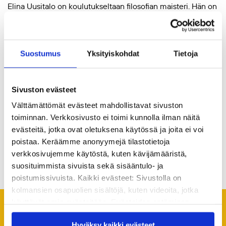
Elina Uusitalo on koulutukseltaan filosofian maisteri. Hän on
aiemmin työskennellyt opintojensa ohessa mm. viestinnän
ja koulutuksen parissa. Hän on asunut perheensä kanssa
Kiinassa ja Yhdysvalloissa. Elina Uusitalo pitää
Kirjeitä
Suostumus
Yksityiskohdat
Tietoja
Shanghaista
-blogia.
Teksti on tuotettu
Perhe maailmalla -projektissa
Kvs-
Sivuston evästeet
säätiön
ja
Suomi-Seuran
yhteistyönä STEA:n
Välttämättömät evästeet mahdollistavat sivuston
myöntämällä valtionavustuksella 2019-2021.
toiminnan. Verkkosivusto ei toimi kunnolla ilman näitä
evästeitä, jotka ovat oletuksena käytössä ja joita ei voi
poistaa. Keräämme anonyymejä tilastotietoja
Jaa artikkeli
verkkosivujemme käytöstä, kuten kävijämääristä,
suosituimmista sivuista sekä sisääntulo- ja
poistumissivuista. Kaikki evästeet: Sivustolla on
kolmansien osapuolien sisältöjä, kuten videoita, jotka
käyttävät omia evästeitään. Evästeiden estäminen
saattaa estää näiden sisältöjen näkymisen.
Suosittelemme lukemaan
Hyväksy kaikki evästeet