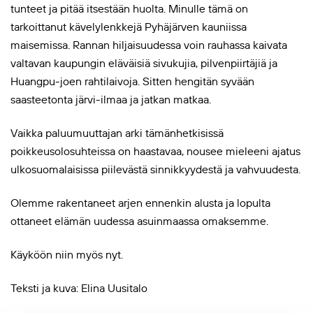
tunteet ja pitää itsestään huolta. Minulle tämä on
tarkoittanut kävelylenkkejä Pyhäjärven kauniissa
maisemissa. Rannan hiljaisuudessa voin rauhassa kaivata
valtavan kaupungin eläväisiä sivukujia, pilvenpiirtäjiä ja
Huangpu-joen rahtilaivoja. Sitten hengitän syvään
saasteetonta järvi-ilmaa ja jatkan matkaa.
Vaikka paluumuuttajan arki tämänhetkisissä
poikkeusolosuhteissa on haastavaa, nousee mieleeni ajatus
ulkosuomalaisissa piilevästä sinnikkyydestä ja vahvuudesta.
Olemme rakentaneet arjen ennenkin alusta ja lopulta
ottaneet elämän uudessa asuinmaassa omaksemme.
Käyköön niin myös nyt.
Teksti ja kuva: Elina Uusitalo