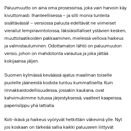
Paluumuutto on aina oma prosessinsa, joka vain harvoin käy
kivuttomasti. Ihanteellisessa – ja silti monia tunteita
sisältävässä! – versiossa paluuta edeltävät ne viimeiset
vierailut lempiravintoloissa, läksiäisillalliset ystävien kesken,
muuttolaatikoiden pakkaaminen, mielessä vellova haikeus
ja valmistautuminen. Odottamaton lähtö on paluumuuton
versio, johon on mahdotonta varautua ja joka jättää
kokijaansa jäljen.
Suomen kylmässä keväässä ajatus maailman toiselle
puolelle jääneestä kodista tuntuu kummalliselta. Kuin
rinnakkaistodellisuudessa, jossakin kaukana, ovat
kahvimukimme tutussa järjestyksessä, vaatteet kaapeissa,
paperisilppu yhä lattialla.
Koti-ikävä ja haikeus vyöryvät hetkittäin väkevinä ylle. Nyt
jos koskaan on tärkeää sallia kaikki paluuseen liittyvät