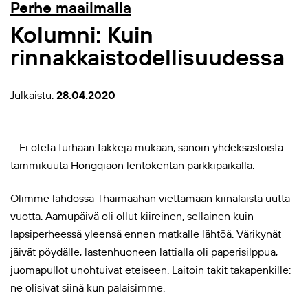
Perhe maailmalla
Kolumni: Kuin
rinnakkaistodellisuudessa
Julkaistu:
28.04.2020
– Ei oteta turhaan takkeja mukaan, sanoin yhdeksästoista
tammikuuta Hongqiaon lentokentän parkkipaikalla.
Olimme lähdössä Thaimaahan viettämään kiinalaista uutta
vuotta. Aamupäivä oli ollut kiireinen, sellainen kuin
lapsiperheessä yleensä ennen matkalle lähtöä. Värikynät
jäivät pöydälle, lastenhuoneen lattialla oli paperisilppua,
juomapullot unohtuivat eteiseen. Laitoin takit takapenkille:
ne olisivat siinä kun palaisimme.