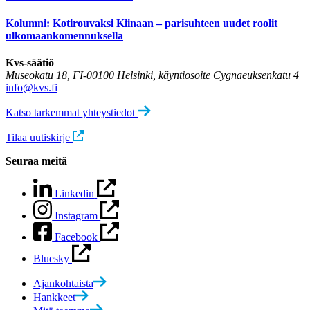
Kolumni: Kotirouvaksi Kiinaan – parisuhteen uudet roolit
ulkomaankomennuksella
Kvs-säätiö
Museokatu 18, FI-00100 Helsinki, käyntiosoite Cygnaeuksenkatu 4
info@kvs.fi
Katso tarkemmat yhteystiedot
Tilaa uutiskirje
Seuraa meitä
Linkedin
Instagram
Facebook
Bluesky
Ajankohtaista
Hankkeet