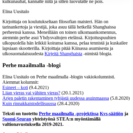
kulkunauhat, kannatte niitä ja sitten luovutatte ne pois.
Elina Uusitalo
Kirjoittaja on koulutukseltaan filosofian maisteri. Hän on
tarinankertoja ja viestijä, joka asuu tällä hetkellä Shanghaissa
perheensä kanssa. Meneillään on toinen ulkomaankomennus,
aiemmin perhe asui Yhdysvaltojen etelässä. Kirjoituspuuhien
ulkopuolella hän leikkii koiransa kanssa, pelaa tennistä ja kuskailee
lapsiaan skootterilla. Kirjoittaja pitää Kiinassa asumisesta ja
ulkosuomalaisuudesta
Kirjeitä Shanghaista
-nimistä blogia.
Perhe maailmalla -blogi
Elina Uusitalo on Perhe maailmalla -blogin vakiokolumnisti.
Aiemmat kolumnit:
Esineet – koti
(9.4.2021)
Liian vieras vai vähiten vieras?
(20.1.2021)
Arjen paletin rakentaminen tyhjästä uudessa asuinmaassa
(5.8.2020)
Kuin rinnakkaistodellisuussa
(28.4.2020)
Teksti on tuotettu
Perhe maailmalla -projektissa
Kvs-säätiön
ja
Suomi-Seuran
yhteistyönä STEA:n myöntämällä
valtionavustuksella 2019-2021.