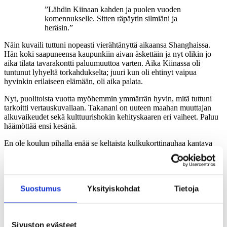
”Lähdin Kiinaan kahden ja puolen vuoden
komennukselle. Sitten räpäytin silmiäni ja
heräsin.”
Näin kuvaili tuttuni nopeasti vierähtänyttä aikaansa Shanghaissa.
Hän koki saapuneensa kaupunkiin aivan äskettäin ja nyt olikin jo
aika tilata tavarakontti paluumuuttoa varten. Aika Kiinassa oli
tuntunut lyhyeltä torkahdukselta; juuri kun oli ehtinyt vaipua
hyvinkin erilaiseen elämään, oli aika palata.
Nyt, puolitoista vuotta myöhemmin ymmärrän hyvin, mitä tuttuni
tarkoitti vertauskuvallaan. Takanani on uuteen maahan muuttajan
alkuvaikeudet sekä kulttuurishokin kehityskaaren eri vaiheet. Paluu
häämöttää ensi kesänä.
En ole koulun pihalla enää se keltaista kulkukorttinauhaa kantava
hämmentynyt uusi äiti. Skannaan kiireessä punaisen nauhan päässä
roikkuvan henkilökortin ties monennettako sataa kertaa porteista
läpi. Tiedän, mistä ostaa maitoa ja kananmunia. Tiedän, että
markettien kasvovoiteissa piilee valkaisevia ainesosia. Olen sovussa
Suostumus
Yksityiskohdat
Tietoja
sen kanssa, että arjessani kohtaan monia tilanteita, joissa minulle
puhutaan itsepäisesti nopeaa mandariinikiinaa.
Ulkomaankomennus on usein muutaman vuoden pituinen. Lähtöä
Sivuston evästeet
suunnitellessa ajatus vuosista saattaa tuntua pitkältä, mutta