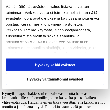
komennuksella aika kulkee aivan omaa nopeutettua tahtiaan.
Välttämättömät evästeet mahdollistavat sivuston
Määritelty aikajakso on helposti lohkottavissa kuin tarinan kulku; on
alku, keskikohta ja loppu.
toiminnan. Verkkosivusto ei toimi kunnolla ilman näitä
evästeitä, jotka ovat oletuksena käytössä ja joita ei voi
Maahan totuttautuminen ja sosiaalisten verkostojen luominen
poistaa. Keräämme anonyymejä tilastotietoja
haukkaavat tuosta ajanjaksosta vähintään neljänneksen, ellei puolet.
Alku.
verkkosivujemme käytöstä, kuten kävijämääristä,
suosituimmista sivuista sekä sisääntulo- ja
Arki tasoittuu kun alun innostukset ja inhotukset ovat ohi, oli
poistumissivuista. Kaikki evästeet: Sivustolla on
maailmankolkka mikä tahansa. Tämä keskikohta kuluu suorastaan
pikakelauksella.
kolmansien osapuolien sisältöjä, kuten videoita, jotka
käyttävät omia evästeitään. Evästeiden estäminen
Sitten onkin aika tilata muuttofirma ja kirjata kalenteriin
paluulentopäivä. Ajanjakso on loppu.
saattaa estää näiden sisältöjen näkymisen.
Hyväksy kaikki evästeet
Hyväksymällä kaikki evästeet varmistat, että kaikki
Arki uudessa maassa saattaa olla niin poikkeavaa kotimaan arjesta,
sisältö on käytettävissäsi.
että univertaus on osuva myös siltä osin. Tiedän, että tulee päivä,
jolloin muistelen aikaani Kiinassa, ja kaikki tämä tuntuu kaukaiselta
Hyväksy välttämättömät evästeet
ja epätodelliselta. Kaskaiden siritys, kirsikkapuut ja katukojujen
höyryävät tuoksut.
Hymyilen lapsia hakiessani rohkaisevasti mutta haikeasti
keltanauhaisille vanhemmille, joiden kasvoilta paistaa kaiken uuden
ylitsevuotavuus. Haluan hymyni takaa viestittää, että kaikki asettuu
uomiinsa ja helpottaa kyllä. Että tekin saatte vielä punaiset