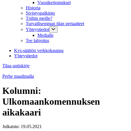
Vuosikertomukset
Historia
Sivistyspalkinto
Töihin meille?
Turvallisemman tilan periaatteet
Yhteystiedot
Medialle
Tee lahjoitus
Kvs-säätiön verkkokauppa
Yhteystiedot
Tilaa uutiskirje
Perhe maailmalla
Kolumni:
Ulkomaankomennuksen
aikakaari
Julkaistu:
19.05.2021