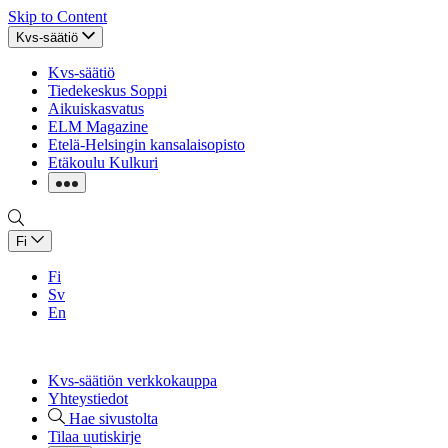
Skip to Content
Kvs-säätiö
Kvs-säätiö
Tiedekeskus Soppi
Aikuiskasvatus
ELM Magazine
Etelä-Helsingin kansalaisopisto
Etäkoulu Kulkuri
Fi
Fi
Sv
En
Kvs-säätiön verkkokauppa
Yhteystiedot
Hae sivustolta
Tilaa uutiskirje