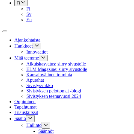
Fi
Fi
Sv
En
Ajankohtaista
Hankkeet
Innovaatiot
Mitä teemme
Aikuiskasvatus: siirry sivustolle
ELM Magazine: siirry sivustolle
Kansainvälinen toiminta
Apurahat
Sivistysviikko
Sivistyksen pelottomat -blogi
Sivistyksen teemavuosi 2024
Oppiminen
Tapahtumat
Tilauskurssit
Säätiö
Hallinto
Säännöt