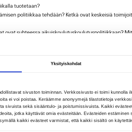
iikalla tuotetaan?
misen politiikkaa tehdään? Ketkä ovat keskeisiä toimijoi
kijat ovat suhteessa aikuiskoulutuskoulutuspolitiikkaan? Mit
 tekniikoilla politiikkoja toteutetaan?
vat instituutioihin, rakenteisiin ja käytänteisiin? Millaisia 
Yksityiskohdat
illä on ihmisen elämään?
rjoitusta
llistavat sivuston toiminnan. Verkkosivusto ei toimi kunnolla il
joita ei voi poistaa. Keräämme anonyymejä tilastotietoja verkko
ksen
kirjoittajaohjeisiin
.
a sivuista sekä sisääntulo- ja poistumissivuista. Kaikki evästee
rjoitus toimitukseen (terhi.kouvo@kvs.fi) viimeistään 29. 
ideoita, jotka käyttävät omia evästeitään. Evästeiden estäminen 
ot ja kirja-arviot ehtivät mukaan 7. elokuuta mennessä.
mällä kaikki evästeet varmistat, että kaikki sisältö on käytettä