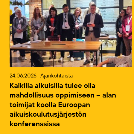
24.06.2026
Ajankohtaista
Kaikilla aikuisilla tulee olla
mahdollisuus oppimiseen – alan
toimijat koolla Euroopan
aikuiskoulutusjärjestön
konferenssissa