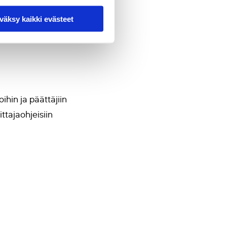
väksy kaikki evästeet
ihin ja päättäjiin
ittajaohjeisiin