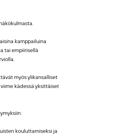
i näkökulmasta.
ilaisina kamppailuina
 tai empiirisellä
violla.
ttävät myös ylikansalliset
t, viime kädessä yksittäiset
symyksiin:
uisten kouluttamiseksi ja