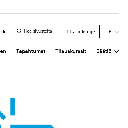
Hae sivustolta
edot
Tilaa uutiskirje
Fi
nen
Tapahtumat
Tilauskurssit
Säätiö