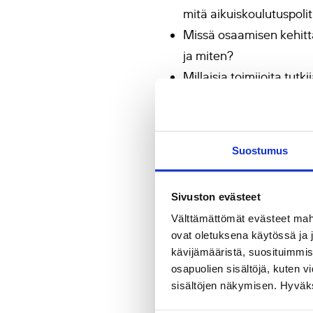
mitä aikuiskoulutuspolit
Missä osaamisen kehittä
ja miten?
Millaisia toimijoita tut
politiikkaprosesseissa?
Millaisilla työkaluilla ja
Miten politiikat vaikutta
Suostumus
ja mitä seuraamuksia ni
Tarjoa käsiki
Sivuston evästeet
Välttämättömät evästeet mahdo
ovat oletuksena käytössä ja 
Tutustu Aikuiskasvatu
kävijämääristä, suosituimmist
Lähetä artikkelin käsiki
osapuolien sisältöjä, kuten v
Näkökulmat, puheenvuor
sisältöjen näkymisen. Hyväksy