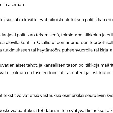
en ja aseman.
uksia, jotka käsittelevät aikuiskoulutuksen politiikkaa er
 laajasti politiikan tekemisenä, toimintapolitiikkoina ja er
ä olevilla kentillä. Osallistu teemanumeroon teoreettisella
la tutkimukseen tai käytäntöön, puheenvuorolla tai kirja-ar
uvat erilaiset tahot, ja kansallisen tason politiikkoja määri
vat niin ikään eri tasojen toimijat, rakenteet ja instituutio
tekstit voivat etsiä vastauksia esimerkiksi seuraaviin ky
koskevia päätöksiä tehdään, miten syntyvät linjaukset aik