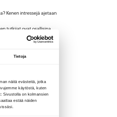
ta? Kenen intressejä ajetaan
en tutkijat ovat osallisina
arvoja politiikkoihin kytkeytyy
Tietoja
man näitä evästeitä, jotka
sivujemme käytöstä, kuten
t: Sivustolla on kolmansien
toukokuuta.
saattaa estää näiden
vissäsi.