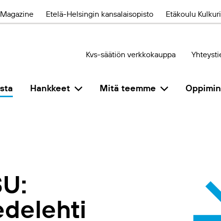
Magazine
Etelä-Helsingin kansalaisopisto
Etäkoulu Kulkuri
Kvs-säätiön verkkokauppa
Yhteysti
sta
Hankkeet
Mitä teemme
Oppimi
U:
edelehti