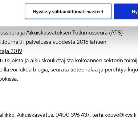
tus-tiedelehti
Hyväksy välttämättömät evästeet
Hy
ästi vuodessa ilmestyvä tiedejulkaisu, jota
tusseura
ja
Aikuiskasvatuksen Tutkimusseura
(ATS)
a
Journal.fi-palvelussa
vuodesta 2016 lähtien
taja 2019
tutkijoista ja aikuiskouluttajista kolmannen sektorin toimijo
 joilla voi lukea blogia, seurata tieteenalaa ja perehtyä kirjo
ookissa
.
ällikkö, Aikuiskasvatus, 0400 396 437, terhi.kouvo@kvs.fi