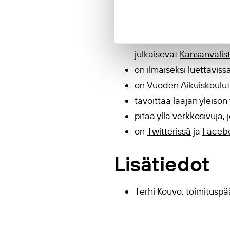
Aikuiskasva
on vertaisarvioitu, nelj
julkaisevat
Kansanvalis
on ilmaiseksi luettaviss
on
Vuoden Aikuiskoulut
tavoittaa laajan yleisön 
pitää yllä
verkkosivuja
,
on
Twitterissä
ja
Faceb
Lisätiedot
Terhi Kouvo, toimituspä