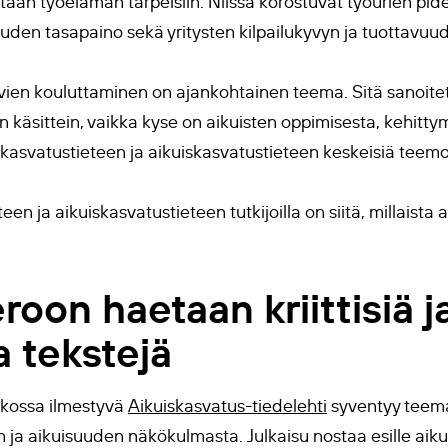
tään työelämän tarpeisiin. Niissä korostuvat työurien pid
ouden tasapaino sekä yritysten kilpailukyvyn ja tuottavu
vien kouluttaminen on ajankohtainen teema. Sitä sanoitet
en käsittein, vaikka kyse on aikuisten oppimisesta, kehitty
kasvatustieteen ja aikuiskasvatustieteen keskeisiä teemo
n ja aikuiskasvatustieteen tutkijoilla on siitä, millaista 
on haetaan kriittisiä j
a tekstejä
erkossa ilmestyvä
Aikuiskasvatus-tiedelehti
syventyy tee
en ja aikuisuuden näkökulmasta. Julkaisu nostaa esille aik