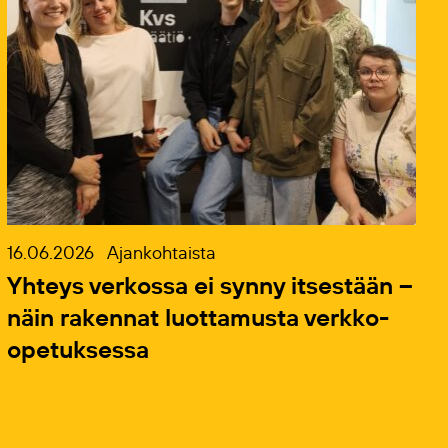
16.06.2026
Ajankohtaista
Yhteys verkossa ei synny itsestään –
näin rakennat luottamusta verkko-
opetuksessa