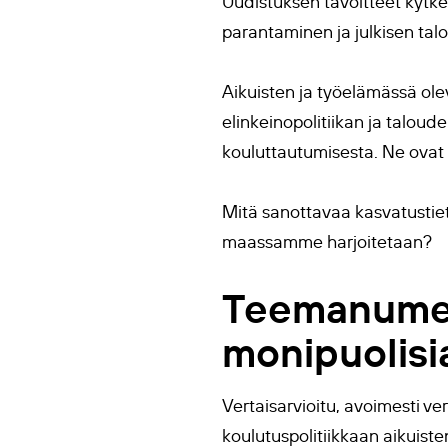
Uudistuksen tavoitteet kytke
parantaminen ja julkisen tal
Aikuisten ja työelämässä ole
elinkeinopolitiikan ja taloud
kouluttautumisesta. Ne ovat 
Mitä sanottavaa kasvatustietee
maassamme harjoitetaan?
Teemanumero
monipuolisi
Vertaisarvioitu, avoimesti v
koulutuspolitiikkaan aikuist