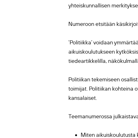
yhteiskunnallisen merkityks
Numeroon etsitään käsikirjoit
’Politiikka’ voidaan ymmärtää
aikuiskoulutukseen kytköksiss
tiedeartikkelilla, näkökulmal
Politiikan tekemiseen osallist
toimijat. Politiikan kohteina o
kansalaiset.
Teemanumerossa julkaistavat 
Miten aikuiskoulutusta 