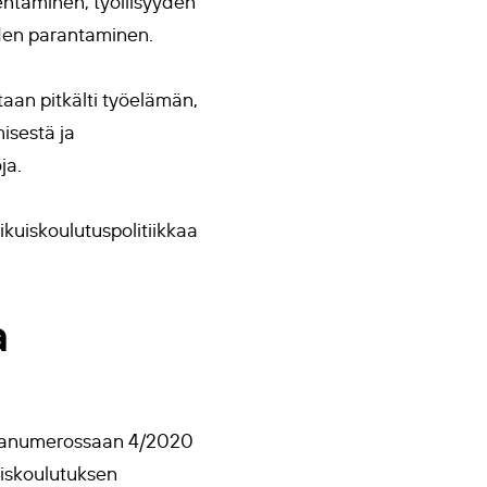
entäminen, työllisyyden
uden parantaminen.
aan pitkälti työelämän,
misestä ja
ja.
aikuiskoulutuspolitiikkaa
a
manumerossaan 4/2020
uiskoulutuksen