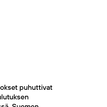
okset puhuttivat
ulutuksen
gissä. Suomen