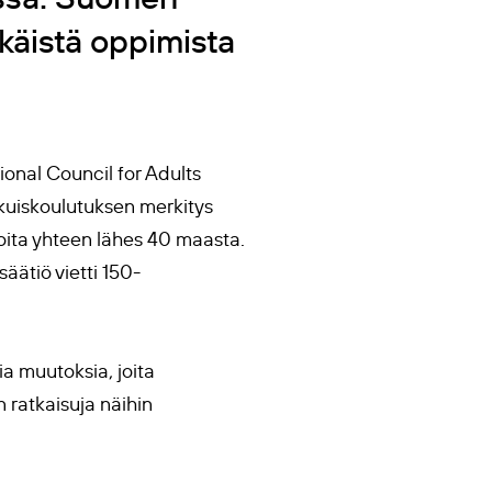
ikäistä oppimista
ional Council for Adults
aikuiskoulutuksen merkitys
ijoita yhteen lähes 40 maasta.
äätiö vietti 150-
sia muutoksia
,
joita
 ratkaisuja näihin