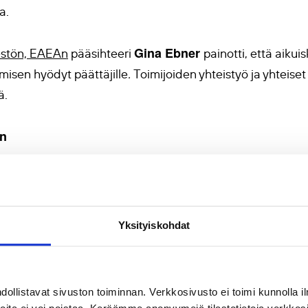
a.
Gina Ebner
estön, EAEAn
pääsihteeri
painotti, että aikui
misen hyödyt päättäjille
.
Toimijoiden yhteistyö ja yhteis
ä.
an
yhteydessä pidettiin
Grundtvig-gaala
, jossa palkittiin eli
uohonjuuritasolla.
Yksityiskohdat
nsallisen kategorian voitti
puolalainen SmartFood
, joka os
Ewa Duda
toon. Palkinnon vastaanotti
.
llistavat sivuston toiminnan. Verkkosivusto ei toimi kunnolla il
nnustuksen sai Euroopan kirjastojen digitaalista voimaan