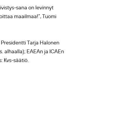
vistys-sana on levinnyt
loittaa maailmaa!”, Tuomi
; Presidentti Tarja Halonen
as. alhaalla); EAEAn ja ICAEn
: Kvs-säätiö.