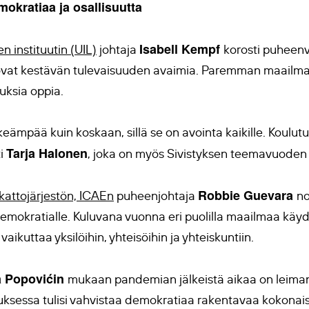
okratiaa ja osallisuutta
Isabell Kempf
 instituutin (UIL)
johtaja
korosti puheenv
 ovat kestävän tulevaisuuden avaimia. Paremman maailma
uuksia oppia.
keämpää kuin koskaan, sillä se on avointa kaikille. Koulu
Tarja Halonen
ti
, joka on myös Sivistyksen teemavuoden 2
Robbie Guevara
kattojärjestön, ICAEn
puheenjohtaja
no
demokratialle. Kuluvana vuonna eri puolilla maailmaa käy
ikuttaa yksilöihin, yhteisöihin ja yhteiskuntiin.
a Popovićin
mukaan pandemian jälkeistä aikaa on leima
ksessa tulisi vahvistaa demokratiaa rakentavaa kokonaisv