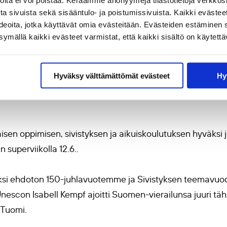
joita ei voi poistaa. Keräämme anonyymejä tilastotietoja verkko
Elisabetta Mei
alainen eGINA. Tunnustuksen vastaanotti
.
a sivuista sekä sisääntulo- ja poistumissivuista. Kaikki evästee
ideoita, jotka käyttävät omia evästeitään. Evästeiden estäminen 
mällä kaikki evästeet varmistat, että kaikki sisältö on käytettä
tää elinikäistä oppimista, sivistystä ja aikuiskoulut
tus- ja kulttuuriministeriön nimeämää
Sivistyksen teemav
Hyväksy välttämättömät evästeet
Hy
 sr.). Teemavuoden aikana suomalaista, dynaamista sivist
äisen oppimisen, sivistyksen ja aikuiskoulutuksen hyväksi jo
superviikolla 12.6..
 yksi ehdoton 150-juhlavuotemme ja Sivistyksen teemavuo
 Unescon Isabell Kempf ajoitti Suomen-vierailunsa juuri tä
 Tuomi.