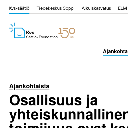
Kvs-säätiö
Tiedekeskus Soppi
Aikuiskasvatus
ELM 
Ajankohta
Ajankohtaista
Osallisuus ja
yhteiskunnalline
toimijuus ovat k