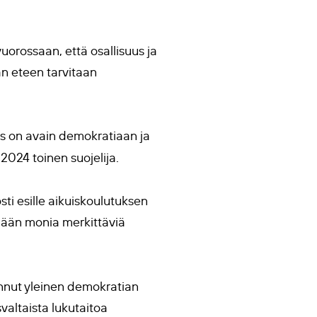
uorossaan, että osallisuus ja
n eteen tarvitaan
tus on avain demokratiaan ja
024 toinen suojelija.
sti esille aikuiskoulutuksen
dään monia merkittäviä
nnut yleinen demokratian
altaista lukutaitoa