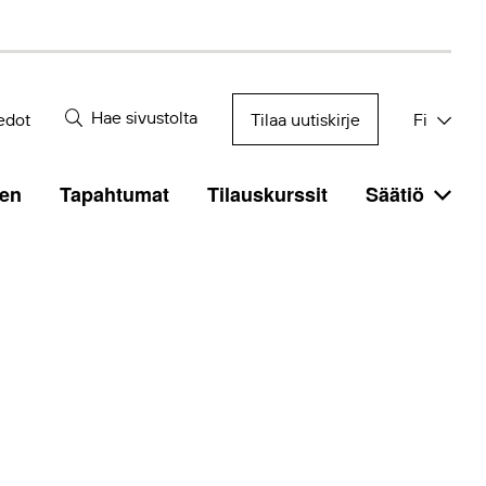
Hae sivustolta
edot
Tilaa uutiskirje
Fi
en
Tapahtumat
Tilauskurssit
Säätiö