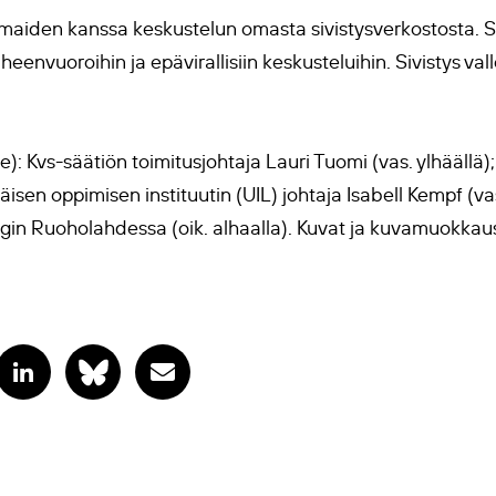
aiden kanssa keskustelun omasta sivistysverkostosta. Si
envuoroihin ja epävirallisiin keskusteluihin. Sivistys val
: Kvs-säätiön toimitusjohtaja Lauri Tuomi (vas. ylhäällä)
ikäisen oppimisen instituutin (UIL) johtaja Isabell Kempf (v
ingin Ruoholahdessa (oik. alhaalla). Kuvat ja kuvamuokkaus