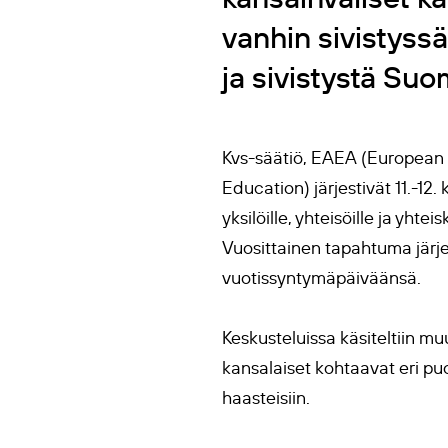
vanhin sivistyssä
ja sivistystä Suo
Kvs-säätiö, EAEA (European A
Education) järjestivät 11.-12
yksilöille, yhteisöille ja yh
Vuosittainen tapahtuma järjes
vuotissyntymäpäiväänsä.
Keskusteluissa käsiteltiin m
kansalaiset kohtaavat eri puo
haasteisiin.