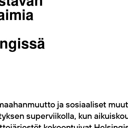
aimia
ingissä
 maahanmuutto ja sosiaaliset muut
tyksen superviikolla, kun aikuisko
attojärjestöt kokoontuivat Helsin