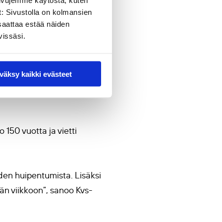
sivujemme käytöstä, kuten
t: Sivustolla on kolmansien
saattaa estää näiden
vissäsi.
usta
uotta
, jota koordinoi Kvs-
väksy kaikki evästeet
ystä sanoitetaan uudelleen
 150 vuotta ja vietti
den huipentumista. Lisäksi
hän viikkoon”, sanoo Kvs-