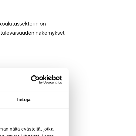
skoulutussektorin on
et tulevaisuuden näkemykset
nikäisen oppimisen
Tietoja
allistaa kaupunkilaiset
man näitä evästeitä, jotka
tumista edistävä
ADELE-