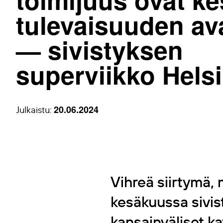
tulevaisuuden av
— sivistyksen
superviikko Hels
20.06.2024
Julkaistu:
Vihreä siirtymä,
kesäkuussa sivis
kansainväliset k