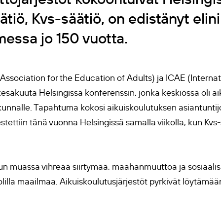
ätiö, Kvs-säätiö, on edistänyt elin
messa jo 150 vuotta.
ssociation for the Education of Adults) ja ICAE (Internat
. kesäkuuta Helsingissä konferenssin, jonka keskiössä oli 
teiskunnalle. Tapahtuma kokosi aikuiskoulutuksen asiantunt
tettiin tänä vuonna Helsingissä samalla viikolla, kun Kvs-s
uun muassa vihreää siirtymää, maahanmuuttoa ja sosiaali
lilla maailmaa. Aikuiskoulutusjärjestöt pyrkivät löytämään