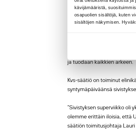
ovat oletuksena käytössä ja 
hanke
, jota koordinoi itali
kävijämääristä, suosituimmist
osapuolien sisältöjä, kuten v
sisältöjen näkymisen. Hyväksy
150-vuotias Kvs-säätiö edis
Konferenssi oli myös osa ope
säätiö (Kansanvalistusseura
ja tuodaan kaikkien arkeen.
Kvs-säätiö on toiminut elinik
syntymäpäiväänsä sivistyksen 
”Sivistyksen superviikko oli
olemme erittäin iloisia, että
säätiön toimitusjohtaja Lauri