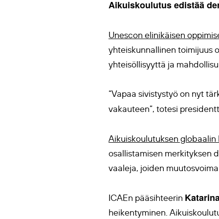
Aikuiskoulutus edistää dem
Unescon elinikäisen oppimisen
yhteiskunnallinen toimijuus
yhteisöllisyyttä ja mahdollis
“Vapaa sivistystyö on nyt tär
vakauteen”, totesi president
Aikuiskoulutuksen globaalin 
osallistamisen merkityksen 
vaaleja, joiden muutosvoima va
Katarin
ICAEn pääsihteerin
heikentyminen. Aikuiskoulutu