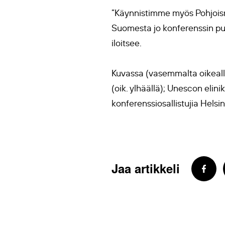
”Käynnistimme myös Pohjoism
Suomesta jo konferenssin puhe
iloitsee.
Kuvassa (vasemmalta oikealle)
(oik. ylhäällä); Unescon elin
konferenssiosallistujia Hels
Jaa artikkeli