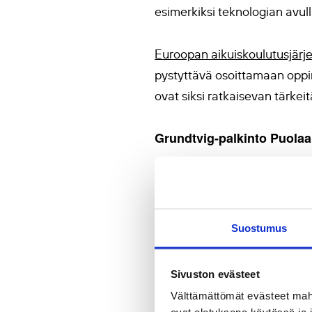
esimerkiksi teknologian avull
Euroopan aikuiskoulutusjärj
pystyttävä osoittamaan oppi
ovat siksi ratkaisevan tärkeit
Grundtvig-palkinto Puola
Aikuiskoulutuskonferenssin 
onnistumisia ja saavutuksia r
Suostumus
Paikallisen, alueellisen ja ka
monimuotoiseen ruokatuotan
Sivuston evästeet
Välttämättömät evästeet mahdo
Ylikansallisen kategorian tu