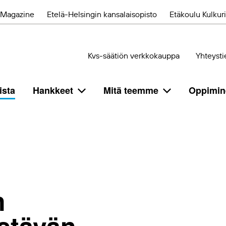
Magazine
Etelä-Helsingin kansalaisopisto
Etäkoulu Kulkuri
Kvs-säätiön verkkokauppa
Yhteysti
ista
Hankkeet
Mitä teemme
Oppimin
n
estävän