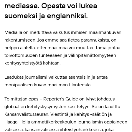
mediassa. Opasta voi lukea
suomeksi ja englanniksi.
Medialla on merkittävä vaikutus ihmisen maailmankuvan
rakentumiseen. Jos emme saa tietoa parannuksista, on
helppo ajatella, ettei maailmaa voi muuttaa. Tämä johtaa
toivottomuuden tunteeseen ja välinpitämättömyyteen
kehitysyhteistyötä kohtaan.
Laadukas journalismi vaikuttaa asenteisiin ja antaa
monipuolisen kuvan maailman tilanteesta.
Toimittajan opas − Reporter’s Guide
on lyhyt johdatus
globaalien kehityskysymysten käsittelyyn. Se on laadittu
Kansanvalistusseuran, Viestintä ja kehitys -säätiön ja
Haaga-Helia ammattikorkeakoulun journalismin oppiaineen
välisessä, kansainvälisessä yhteistyöhankkeessa, joka