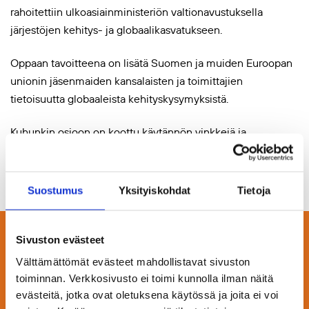
rahoitettiin ulkoasiainministeriön valtionavustuksella
järjestöjen kehitys- ja globaalikasvatukseen.
Oppaan tavoitteena on lisätä Suomen ja muiden Euroopan
unionin jäsenmaiden kansalaisten ja toimittajien
tietoisuutta globaaleista kehityskysymyksistä.
Kuhunkin osioon on koottu käytännön vinkkejä ja
kokeneiden toimittajien ja asiantuntijoiden neuvoja. Opasta
voi lukea suomeksi ja englanniksi.
Suostumus
Yksityiskohdat
Tietoja
Sivuston evästeet
Tutustu myös näihin
Välttämättömät evästeet mahdollistavat sivuston
projekteihin
toiminnan. Verkkosivusto ei toimi kunnolla ilman näitä
evästeitä, jotka ovat oletuksena käytössä ja joita ei voi