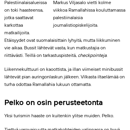
Palestiinalaisalueissa
Markus Viljasalo vietti kolme
on toki haasteensa,
viikkoa Ramallahissa kouluttamassa
jotka saattavat
palestiinalaisia
karkottaa
journalistiopiskelijoita.
matkailijoita.
Etäisyydet ovat suomalaisittain lyhyitä, mutta liikkuminen
vie aikaa. Bussit lähtevät vasta, kun matkustajia on
riittävästi. Teillä on tarkastuspisteitä,
checkpointeja
.
Liikennekulttuuri on kaoottista, ja illan viimeiset minibussit
lähtevät pian auringonlaskun jälkeen. Vilkasta iltaelämää on
turha odottaa Ramallahia lukuun ottamatta.
Pelko on osin perusteetonta
Yksi turismin haaste on kuitenkin ylitse muiden. Pelko.
Tiettyä varovaisuutta matkakohteiden valinnassa on hyvä