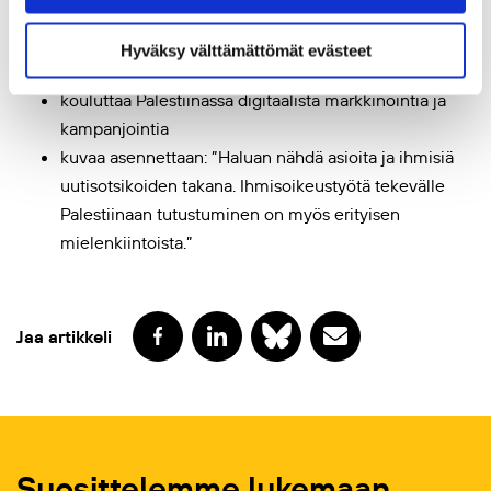
maisteriopiskelija
sisältö on käytettävissäsi.
työskentelee Amnestyn Suomen-osaston digitaalisen
Hyväksy välttämättömät evästeet
viestinnän suunnittelijana
kouluttaa Palestiinassa digitaalista markkinointia ja
kampanjointia
kuvaa asennettaan: ”Haluan nähdä asioita ja ihmisiä
uutisotsikoiden takana. Ihmisoikeustyötä tekevälle
Palestiinaan tutustuminen on myös erityisen
mielenkiintoista.”
Jaa artikkeli
Suosittelemme lukemaan