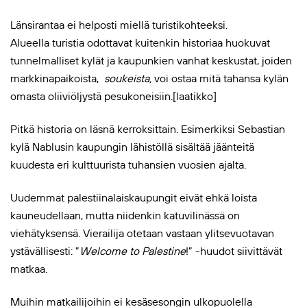
Länsirantaa ei helposti miellä turistikohteeksi.
Alueella turistia odottavat kuitenkin historiaa huokuvat
tunnelmalliset kylät ja kaupunkien vanhat keskustat, joiden
markkinapaikoista,
soukeista,
voi ostaa mitä tahansa kylän
omasta oliiviöljystä pesukoneisiin.[laatikko]
Pitkä historia on läsnä kerroksittain. Esimerkiksi Sebastian
kylä Nablusin kaupungin lähistöllä sisältää jäänteitä
kuudesta eri kulttuurista tuhansien vuosien ajalta.
Uudemmat palestiinalaiskaupungit eivät ehkä loista
kauneudellaan, mutta niidenkin katuvilinässä on
viehätyksensä. Vierailija otetaan vastaan ylitsevuotavan
ystävällisesti: ”
Welcome to Palestine
!” -huudot siivittävät
matkaa.
Muihin matkailijoihin ei kesäsesongin ulkopuolella