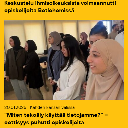
Keskustelu ihmisoikeuksista voimaannutti
opiskelijoita Betlehemissä
20.01.2026
Kahden kansan välissä
“Miten tekoäly käyttää tietojamme?” –
eettisyys puhutti opiskelijoita