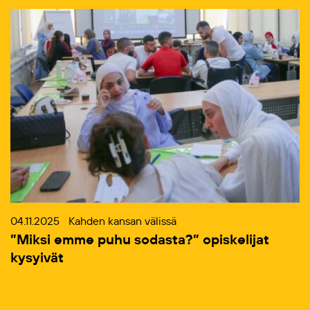
04.11.2025
Kahden kansan välissä
”Miksi emme puhu sodasta?” opiskelijat
kysyivät