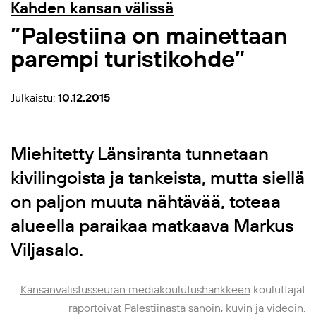
Kahden kansan välissä
”Palestiina on mainettaan
parempi turistikohde”
Julkaistu:
10.12.2015
Miehitetty Länsiranta tunnetaan
kivilingoista ja tankeista, mutta siellä
on paljon muuta nähtävää, toteaa
alueella paraikaa matkaava Markus
Viljasalo.
Kansanvalistusseuran mediakoulutushankkeen
kouluttajat
raportoivat Palestiinasta sanoin, kuvin ja videoin.