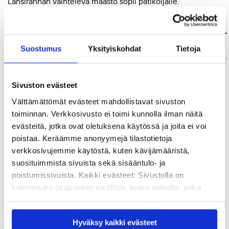
Länsirannan vaihteleva maasto sopii patikoijalle.
Mediakoulutusten aikana Markus Viljasalo kävi
Suostumus
Yksityiskohdat
Tietoja
tutustumassa erään kurssilaisen kotikaupunkiin Jeniniin.
Teksti: Markus Viljasalo
Sivuston evästeet
Kuvat: Päivi Korpela; Markus Viljasalo
Välttämättömät evästeet mahdollistavat sivuston
toiminnan. Verkkosivusto ei toimi kunnolla ilman näitä
evästeitä, jotka ovat oletuksena käytössä ja joita ei voi
Aiemmin Soulissa:
poistaa. Keräämme anonyymejä tilastotietoja
verkkosivujemme käytöstä, kuten kävijämääristä,
Juttukooste Kansanvalistusseuran
suosituimmista sivuista sekä sisääntulo- ja
mediakoulutushankkeesta Palestiinassa
poistumissivuista. Kaikki evästeet: Sivustolla on
kolmansien osapuolien sisältöjä, kuten videoita, jotka
Markus Viljasalo
käyttävät omia evästeitään. Evästeiden estäminen
saattaa estää näiden sisältöjen näkymisen.
on 38-vuotias on opintovapaalla oleva sosiologian
Hyväksy kaikki evästeet
Hyväksymällä kaikki evästeet varmistat, että kaikki