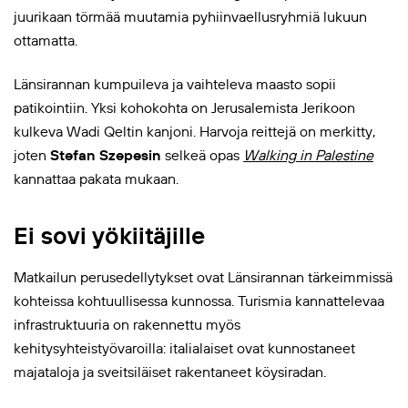
juurikaan törmää muutamia pyhiinvaellusryhmiä lukuun
ottamatta.
Länsirannan kumpuileva ja vaihteleva maasto sopii
patikointiin. Yksi kohokohta on Jerusalemista Jerikoon
kulkeva Wadi Qeltin kanjoni. Harvoja reittejä on merkitty,
joten
Stefan Szepesin
selkeä opas
Walking in Palestine
kannattaa pakata mukaan.
Ei sovi yökiitäjille
Matkailun perusedellytykset ovat Länsirannan tärkeimmissä
kohteissa kohtuullisessa kunnossa. Turismia kannattelevaa
infrastruktuuria on rakennettu myös
kehitysyhteistyövaroilla: italialaiset ovat kunnostaneet
majataloja ja sveitsiläiset rakentaneet köysiradan.